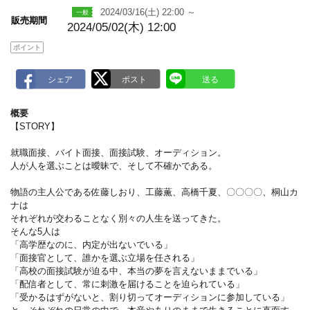
k
2024/03/16(土) 22:00 ～
販売期間
2024/05/02(木) 12:00
ポイント
概要
【STORY】
就職面接、バイト面接、面接試験、オーディション。
人が人を選ぶことは曖昧で、そして不確かである。
物語の主人公である佐藤しおり、工藤薫、高橋千夏、〇〇〇〇、桐山カ
ナは
それぞれが交わることなく別々の人生を送ってきた。
そんな5人は
「高学歴なのに、内定が出ないでいる」
「面接官として、誰かを選ぶ立場を任される」
「高校の面接試験が迫る中、本当の夢を言えないままでいる」
「配信者として、常に刺激を届けることを迫られている」
「受かるはずがないと、割り切ってオーディションに参加している」