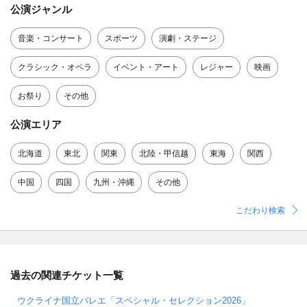
公演ジャンル
音楽・コンサート
スポーツ
演劇・ステージ
クラシック・オペラ
イベント・アート
レジャー
映画
お祭り
その他
公演エリア
北海道
東北
関東
北陸・甲信越
東海
関西
中国
四国
九州・沖縄
その他
こだわり検索
過去の関連チケット一覧
ウクライナ国立バレエ「スペシャル・セレクション2026」