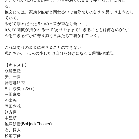
と、それぞれの日常の中で、本音やありのままで生きることに直面す
る。
彼女たちは、家族や他者と関わる中で自分なりの答えを見つけようとし
ていく、
やがて別々だった５つの日常が重なり合い…。
5人の1週間が描かれる中で”ありのままで生きることとは何なのか”が
今を生きる誰かに寄り添う言葉たちで紡がれていく。
これはありのままに生きることのできない
私たちが、 ほんの少しだけ自分を好きになる１週間の物語。
【キャスト】
永島聖羅
安井一真
神志那結衣
相川奈央（22/7）
三田麻央
今出舞
岡田彩花
緒方晋
中里萌
池澤汐音(BobjackTheater)
石井良太
松浦京佳