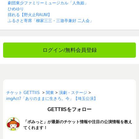
劇団東少ファミリーミュージカル「人魚姫」
ひめゆり
揺れる【野火止RAUM】
ふるさと寄席「柳家三三・三遊亭兼好 二人会」
ログイン/無料会員登録
チケット GETTIIS
>
関東
>
演劇・ステージ
>
imgAct7「ありのままに生きろ。今」【埼玉公演】
GETTIISをフォロー
「ポみっと」が最新のチケット情報や注目の公演情報を教え
てくれます！