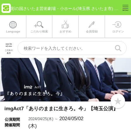
彩の国さいたま芸術劇場・小ホール(埼玉県 さいたま市) のチケット情報
Language
こだわり検索
おすすめ
会員登録
ログイン
こだわり
条件
b
o
imgAct7「ありのままに生きろ。今」【埼玉公演】
o
k
2024/05/02
2024/04/25(木) ～
公演期間
m
開催期間
(木)
a
r