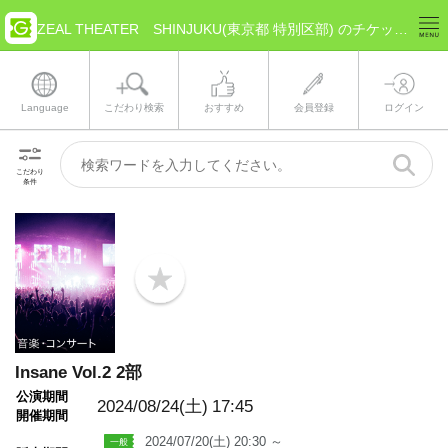
ZEAL THEATER SHINJUKU(東京都 特別区部) のチケット情報
Language
こだわり検索
おすすめ
会員登録
ログイン
こだわり
条件
b
o
o
k
m
a
Insane Vol.2 2部
r
k
公演期間
2024/08/24(土)
17:45
開催期間
2024/07/20(土) 20:30 ～