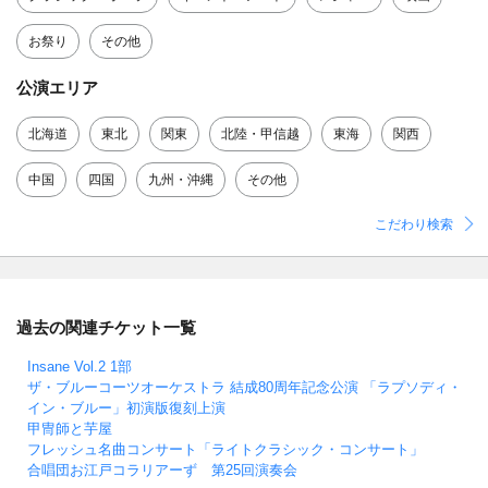
お祭り
その他
公演エリア
北海道
東北
関東
北陸・甲信越
東海
関西
中国
四国
九州・沖縄
その他
こだわり検索
過去の関連チケット一覧
Insane Vol.2 1部
ザ・ブルーコーツオーケストラ 結成80周年記念公演 「ラプソディ・
イン・ブルー」初演版復刻上演
甲冑師と芋屋
フレッシュ名曲コンサート「ライトクラシック・コンサート」
合唱団お江戸コラリアーず 第25回演奏会