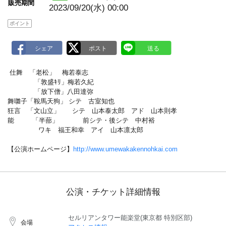
販売期間
2023/09/20(水) 00:00
ポイント
仕舞 「老松」 梅若泰志
「敦盛ｷﾘ」梅若久紀
「放下僧」八田達弥
舞囃子「鞍馬天狗」 シテ 古室知也
狂言 「文山立」 シテ 山本泰太郎 アド 山本則孝
能 「半蔀」 前シテ・後シテ 中村裕
ワキ 福王和幸 アイ 山本凛太郎
【公演ホームページ】
http://www.umewakakennohkai.com
公演・チケット詳細情報
セルリアンタワー能楽堂(東京都 特別区部)
会場