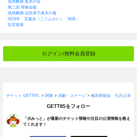
琉球舞踊 真木の会
第二回 理春会能
琉球舞踊 志田房子真木の會
2024年 五蘊会（ごうんかい）「朝長」
狂言道場
ログイン/無料会員登録
チケット GETTIIS
>
関東
>
演劇・ステージ
>
梅若研能会 九月公演
GETTIISをフォロー
「ポみっと」が最新のチケット情報や注目の公演情報を教え
てくれます！