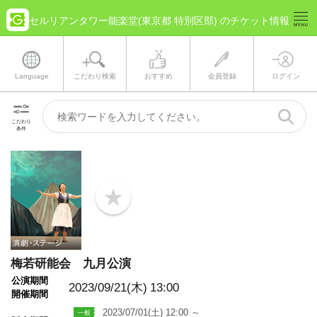
セルリアンタワー能楽堂(東京都 特別区部) のチケット情報
Language
こだわり検索
おすすめ
会員登録
ログイン
こだわり
条件
b
o
o
k
m
a
梅若研能会 九月公演
r
k
公演期間
2023/09/21(木)
13:00
開催期間
2023/07/01(土) 12:00 ～