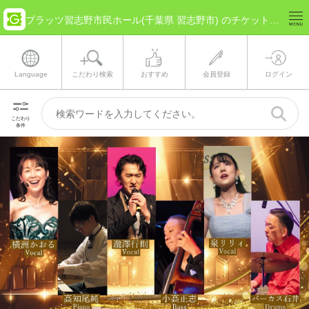
プラッツ習志野市民ホール(千葉県 習志野市) のチケット情報
Language
こだわり検索
おすすめ
会員登録
ログイン
こだわり
条件