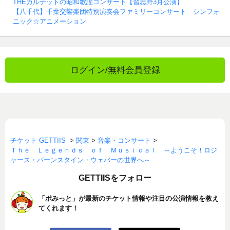
THEカルテットの昭和歌謡コンサート【習志野3月公演】
【八千代】千葉交響楽団特別演奏会ファミリーコンサート シンフォ
ニック☆アニメーション
ログイン/無料会員登録
チケット GETTIIS
>
関東
>
音楽・コンサート
>
Ｔｈｅ Ｌｅｇｅｎｄｓ ｏｆ Ｍｕｓｉｃａｌ ～ようこそ！ロジ
ャース・バーンスタイン・ウェバーの世界へ～
GETTIISをフォロー
「ポみっと」が最新のチケット情報や注目の公演情報を教え
てくれます！