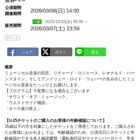
世界へ～
m
a
公演期間
2026/03/08(日)
14:00
r
開催期間
k
2025/12/10(水) 00:00 ～
販売期間
2026/03/07(土) 23:59
ポイント
概要
ミュージカル音楽の巨匠、リチャード・ロジャース、レオナルド・バー
ンスタイン、そしてアンドリュー・ロイド・ウェバーの生み出したミュ
ージカル音楽をたっぷりとお届けします。
【プログラム】※変更になる場合もございます
「サウンド・オブ・ミュージック」
「ウエストサイド物語」
「オペラ座の怪人」
【U-25チケットのご購入のお客様の年齢確認について】
25歳以下の方を対象にしたチケットをご用意しております。ご購入され
たお客様におかれましては、年齢確認のため、公演当日にチケットと年
齢確認ができる本人確認書類（運転免許証やマイナンバーカード、学生