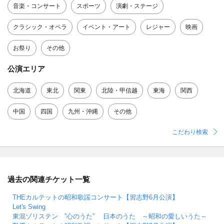
音楽・コンサート
スポーツ
演劇・ステージ
クラシック・オペラ
イベント・アート
レジャー
映画
お祭り
その他
公演エリア
北海道
東北
関東
北陸・甲信越
東海
関西
中国
四国
九州・沖縄
その他
こだわり検索
過去の関連チケット一覧
THEカルテットの昭和歌謡コンサート【習志野6月公演】
Let's Swing
東混ゾリステン ”心のうた” 日本のうた ～昭和の愛しいうた～