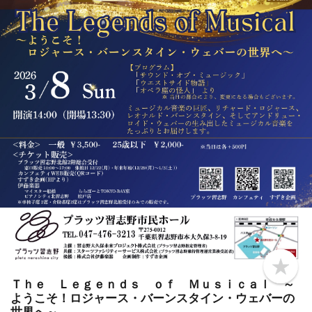
b
o
Ｔｈｅ Ｌｅｇｅｎｄｓ ｏｆ Ｍｕｓｉｃａｌ ～
o
ようこそ！ロジャース・バーンスタイン・ウェバーの
k