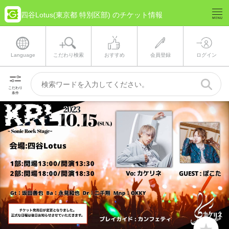
四谷Lotus(東京都 特別区部) のチケット情報
Language
こだわり検索
おすすめ
会員登録
ログイン
こだわり
条件