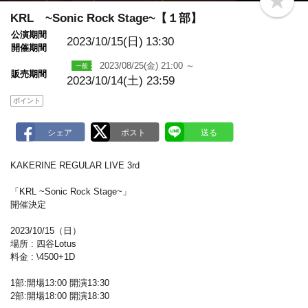
b
o
KRL ~Sonic Rock Stage~【１部】
o
公演期間
k
2023/10/15(日)
13:30
m
開催期間
a
2023/08/25(金) 21:00 ～
r
販売期間
k
2023/10/14(土) 23:59
ポイント
KAKERINE REGULAR LIVE 3rd
「KRL ~Sonic Rock Stage~」
開催決定
2023/10/15（日）
場所 : 四谷Lotus
料金 : \4500+1D
1部:開場13:00 開演13:30
2部:開場18:00 開演18:30