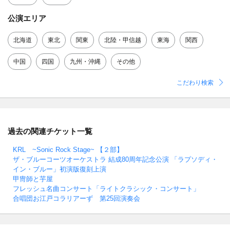
公演エリア
北海道
東北
関東
北陸・甲信越
東海
関西
中国
四国
九州・沖縄
その他
こだわり検索
過去の関連チケット一覧
KRL ~Sonic Rock Stage~ 【２部】
ザ・ブルーコーツオーケストラ 結成80周年記念公演 「ラプソディ・
イン・ブルー」初演版復刻上演
甲冑師と芋屋
フレッシュ名曲コンサート「ライトクラシック・コンサート」
合唱団お江戸コラリアーず 第25回演奏会