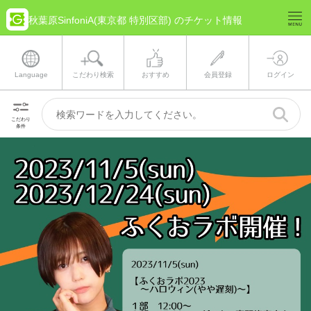
秋葉原SinfoniA(東京都 特別区部) のチケット情報
Language
こだわり検索
おすすめ
会員登録
ログイン
こだわり
条件