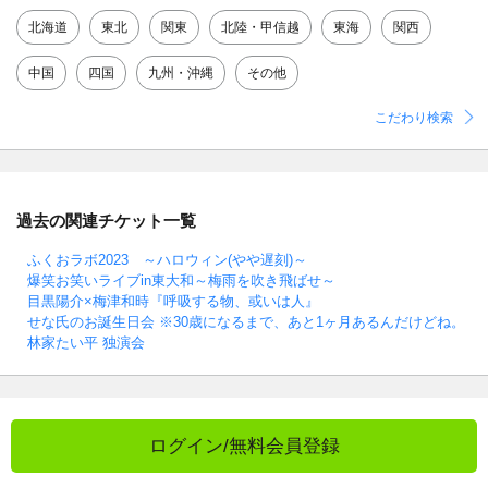
北海道
東北
関東
北陸・甲信越
東海
関西
中国
四国
九州・沖縄
その他
こだわり検索
過去の関連チケット一覧
ふくおラボ2023 ～ハロウィン(やや遅刻)～
爆笑お笑いライブin東大和～梅雨を吹き飛ばせ～
目黒陽介×梅津和時『呼吸する物、或いは人』
せな氏のお誕生日会 ※30歳になるまで、あと1ヶ月あるんだけどね。
林家たい平 独演会
ログイン/無料会員登録