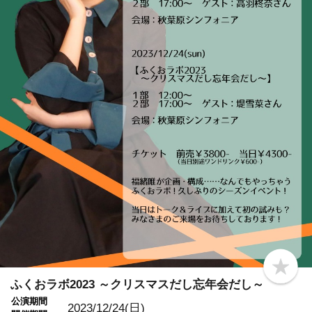
b
o
ふくおラボ2023 ～クリスマスだし忘年会だし～
o
公演期間
k
2023/12/24(日)