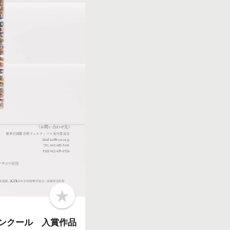
b
o
o
作曲コンクール 入賞作品
k