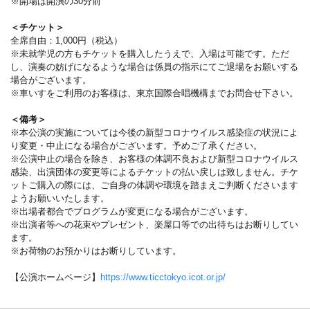
※開場は開演の30分前
＜チケット＞
全席自由：1,000円（税込）
※未就学児の方もチケットを購入したうえで、入場は可能です。ただ
し、演奏の妨げになるような場合は係員の指示にてご退場をお願いする
場合がございます。
※車いすをご利用のお客様は、東京国際合唱機構までお問合せ下さい。
＜備考＞
※本公演の実施については今後の新型コロナウイルス感染症の状況によ
り変更・中止になる場合がございます。予めご了承ください。
※公演中止の場合を除き、お客様の体調不良および新型コロナウイルス
感染、出演団体の変更等によるチケットの払い戻しは致しません。チケ
ットご購入の際には、ご自身の体調や環境を踏まえご判断くださいます
ようお願いいたします。
※出場者都合でプログラムが変更になる場合がございます。
※出演者等への花束やプレゼント、楽屋口等での出待ちはお断りしてい
ます。
※お荷物のお預かりはお断りしています。
【公演ホームページ】
https://www.ticctokyo.icot.or.jp/