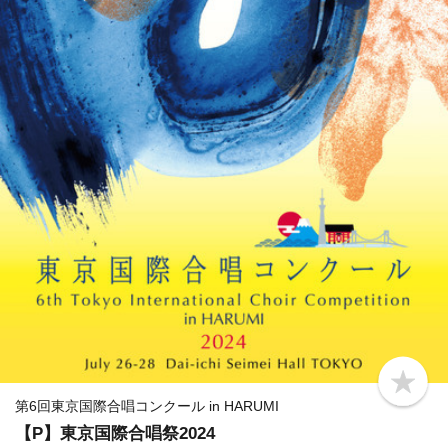
b
o
第6回東京国際合唱コンクール in HARUMI
o
【P】東京国際合唱祭2024
k