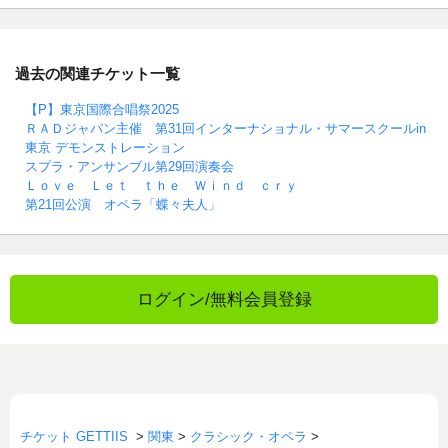
過去の関連チケット一覧
【P】東京国際合唱祭2025
ＲＡＤジャパン主催 第31回インターナショナル・サマースクールin
東京 デモンストレーション
スプラ・アンサンブル第29回演奏会
Ｌｏｖｅ Ｌｅｔ ｔｈｅ Ｗｉｎｄ ｃｒｙ
第21回公演 オペラ「蝶々夫人」
ログイン/無料会員登録
チケット GETTIIS
>
関東
>
クラシック・オペラ
>