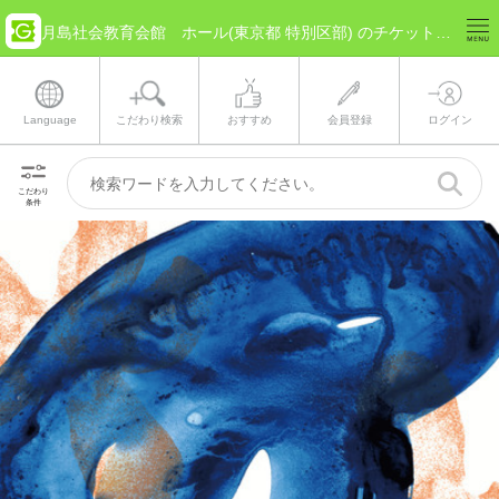
月島社会教育会館 ホール(東京都 特別区部) のチケット情報
Language
こだわり検索
おすすめ
会員登録
ログイン
こだわり
条件