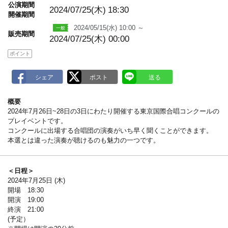
m
公演期間
a
2024/07/25(木)
18:30
開催期間
r
k
2024/05/15(水) 10:00 ～
販売期間
2024/07/25(木) 00:00
ポイント
概要
2024年7月26日~28日の3日にわたり開催する東京国際合唱コンクールの
プレイベントです。
コンクールに出場する合唱団の演奏がいち早く聞くことができます。
本選とは違った演奏が聴けるのも魅力の一つです。
＜日程＞
2024年7月25日 (木)
開場 18:30
開演 19:00
終演 21:00
(予定）