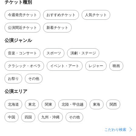
チケット種別
今週発売チケット
おすすめチケット
人気チケット
公演間近チケット
新着チケット
公演ジャンル
音楽・コンサート
スポーツ
演劇・ステージ
クラシック・オペラ
イベント・アート
レジャー
映画
お祭り
その他
公演エリア
北海道
東北
関東
北陸・甲信越
東海
関西
中国
四国
九州・沖縄
その他
こだわり検索