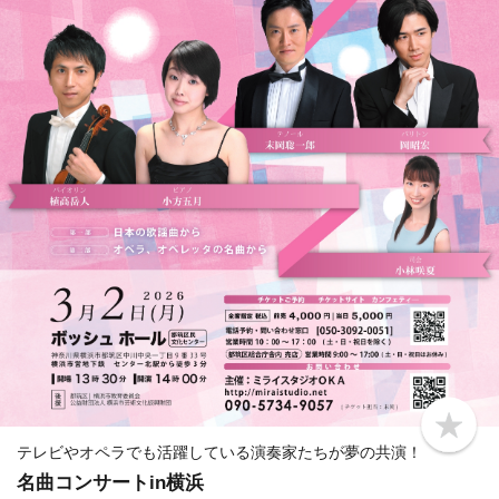
b
o
テレビやオペラでも活躍している演奏家たちが夢の共演！
o
名曲コンサートin横浜
k