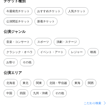
チケット種別
今週発売チケット
おすすめチケット
人気チケット
公演間近チケット
新着チケット
公演ジャンル
音楽・コンサート
スポーツ
演劇・ステージ
クラシック・オペラ
イベント・アート
レジャー
映画
お祭り
その他
公演エリア
北海道
東北
関東
北陸・甲信越
東海
関西
中国
四国
九州・沖縄
その他
こだわり検索