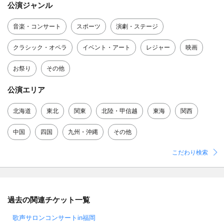
公演ジャンル
音楽・コンサート
スポーツ
演劇・ステージ
クラシック・オペラ
イベント・アート
レジャー
映画
お祭り
その他
公演エリア
北海道
東北
関東
北陸・甲信越
東海
関西
中国
四国
九州・沖縄
その他
こだわり検索
過去の関連チケット一覧
歌声サロンコンサートin福岡