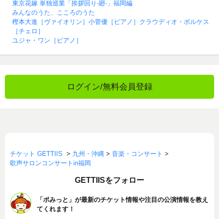
東京花嫁 単独巡業「挨拶回り-廻-」福岡編
みんなのうた、こころのうた
樫本大進［ヴァイオリン］小菅優［ピアノ］クラウディオ・ボルケス
［チェロ］
ユジャ・ワン［ピアノ］
ログイン/無料会員登録
チケット GETTIIS
>
九州・沖縄
>
音楽・コンサート
>
歌声サロンコンサートin福岡
GETTIISをフォロー
「ポみっと」が最新のチケット情報や注目の公演情報を教え
てくれます！