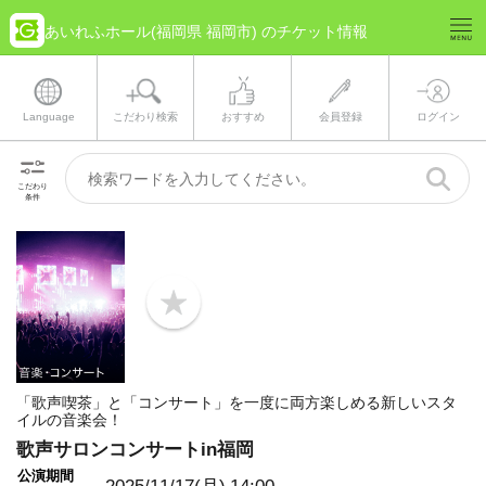
あいれふホール(福岡県 福岡市) のチケット情報
Language
こだわり検索
おすすめ
会員登録
ログイン
こだわり
条件
b
o
o
k
m
a
「歌声喫茶」と「コンサート」を一度に両方楽しめる新しいスタ
r
イルの音楽会！
k
歌声サロンコンサートin福岡
公演期間