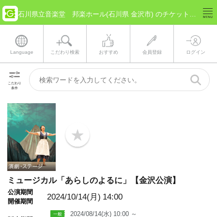
石川県立音楽堂 邦楽ホール(石川県 金沢市) のチケット情報
Language
こだわり検索
おすすめ
会員登録
ログイン
こだわり
条件
b
o
o
k
m
a
ミュージカル「あらしのよるに」【金沢公演】
r
k
公演期間
2024/10/14(月)
14:00
開催期間
2024/08/14(水) 10:00 ～