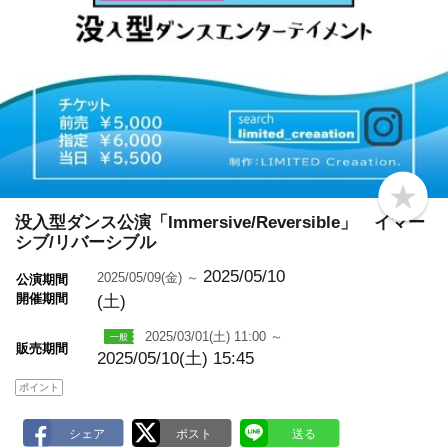
b
o
没入型ダンス公演「Immersive/Reversible」 イマー
o
シブ/リバーシブル
k
m
2025/05/10
2025/05/09(金) ～
公演期間
a
r
開催期間
(土)
k
2025/03/01(土) 11:00 ～
販売期間
2025/05/10(土) 15:45
ポイント