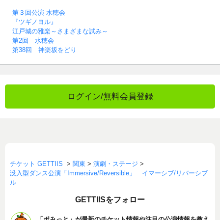
第３回公演 水穂会
『ツギノヨル』
江戸城の雅楽～さまざまな試み～
第2回 水穂会
第38回 神楽坂をどり
ログイン/無料会員登録
チケット GETTIIS
>
関東
>
演劇・ステージ
>
没入型ダンス公演「Immersive/Reversible」 イマーシブ/リバーシブ
ル
GETTIISをフォロー
「ポみっと」が最新のチケット情報や注目の公演情報を教え