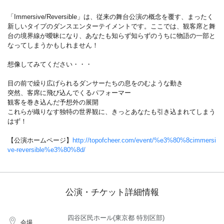
「Immersive/Reversible」は、従来の舞台公演の概念を覆す、まったく
新しいタイプのダンスエンターテイメントです。ここでは、観客席と舞
台の境界線が曖昧になり、あなたも知らず知らずのうちに物語の一部と
なってしまうかもしれません！
想像してみてください・・・
目の前で繰り広げられるダンサーたちの息をのむような動き
突然、客席に飛び込んでくるパフォーマー
観客を巻き込んだ予想外の展開
これらが織りなす独特の世界観に、きっとあなたも引き込まれてしまう
はず！
【公演ホームページ】
http://topofcheer.com/event/%e3%80%8cimmersi
ve-reversible%e3%80%8d/
公演・チケット詳細情報
四谷区民ホール(東京都 特別区部)
会場