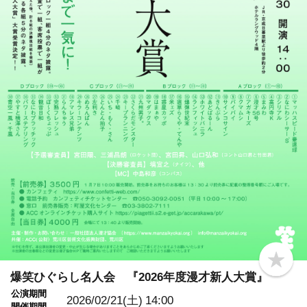
b
o
爆笑ひぐらし名人会 『2026年度漫才新人大賞』
o
公演期間
k
2026/02/21(土)
14:00
m
開催期間