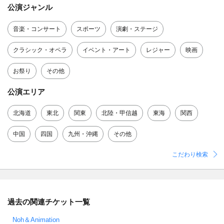
公演ジャンル
音楽・コンサート
スポーツ
演劇・ステージ
クラシック・オペラ
イベント・アート
レジャー
映画
お祭り
その他
公演エリア
北海道
東北
関東
北陸・甲信越
東海
関西
中国
四国
九州・沖縄
その他
こだわり検索
過去の関連チケット一覧
Noh＆Animation