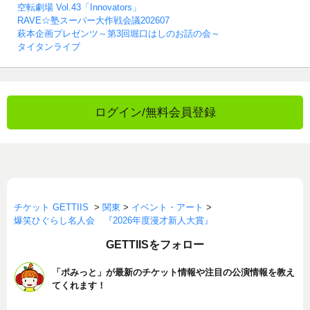
空転劇場 Vol.43「Innovators」
RAVE☆塾スーパー大作戦会議202607
萩本企画プレゼンツ～第3回堀口はしのお話の会～
タイタンライブ
ログイン/無料会員登録
チケット GETTIIS
>
関東
>
イベント・アート
>
爆笑ひぐらし名人会 『2026年度漫才新人大賞』
GETTIISをフォロー
「ポみっと」が最新のチケット情報や注目の公演情報を教え
てくれます！