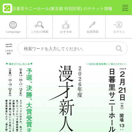
日暮里サニーホール(東京都 特別区部) のチケット情報
Language
こだわり検索
おすすめ
会員登録
ログイン
こだわり
条件