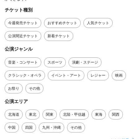
チケット種別
今週発売チケット
おすすめチケット
人気チケット
公演間近チケット
新着チケット
公演ジャンル
音楽・コンサート
スポーツ
演劇・ステージ
クラシック・オペラ
イベント・アート
レジャー
映画
お祭り
その他
公演エリア
北海道
東北
関東
北陸・甲信越
東海
関西
中国
四国
九州・沖縄
その他