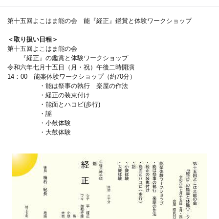
第十五回よこはま能の会 能『経正』鑑賞と体験ワークショップ
＜取り扱い日程＞
第十五回よこはま能の会
『経正』の鑑賞と体験ワークショップ
令和六年七月十五日（月・祝）午後二時開演
14：00 能楽体験ワークショップ（約70分）
・能は祭事の執行 楽屋の作法
・経正の装束付け
・能面とハコビ(歩行)
・謡
・小鼓体験
・大鼓体験