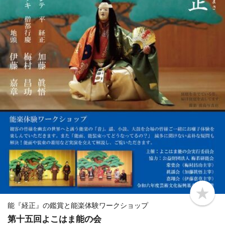
b
o
能『経正』の鑑賞と能楽体験ワークショップ
o
第十五回よこはま能の会
k