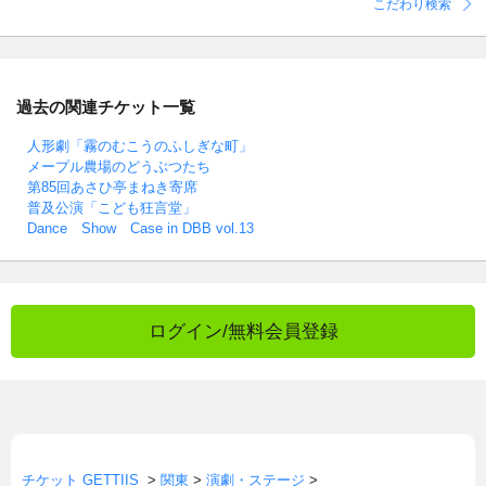
こだわり検索
過去の関連チケット一覧
人形劇「霧のむこうのふしぎな町」
メープル農場のどうぶつたち
第85回あさひ亭まねき寄席
普及公演「こども狂言堂」
Dance Show Case in DBB vol.13
ログイン/無料会員登録
チケット GETTIIS
>
関東
>
演劇・ステージ
>