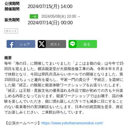
m
公演期間
a
2024/07/15(月)
14:00
開催期間
r
k
2024/05/08(水) 10:00 ～
販売期間
2024/07/14(日) 00:00
ポイント
概要
毎年「海の日」に開催してまいりました「よこはま能の会」は今年で15
回目を迎えました。横浜能楽堂が大規模改修工事の為、令和８年６月ま
で休館となり、今回は県民共済みらいホールでの開催となりました。第
15回目はちょっと趣向を凝らし、平家一門の貴公子「平経正」を題材に
した能『経正』の観能と能楽体験ワークショップをお送りいたします。
『経正』は王朝・貴族文化の優美溢れる作品で能が初めての方も十分楽
しめる内容となっております。能楽ワークショップではお囃子、謡の体
験を楽しんでいただき、能に慣れ親しんだ方々でも滅多に目にすること
のない装束着付の実演解説もいたします。日本の伝統芸能を是非、身近
でお楽しみください。ご来館お待ちしています。
【公演ホームページ】
https://www.yokohamanounokai.com/