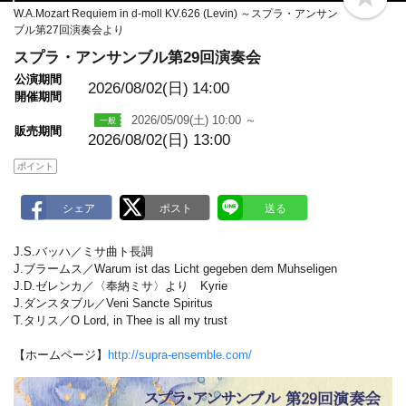
b
W.A.Mozart Requiem in d-moll KV.626 (Levin) ～スプラ・アンサン
o
ブル第27回演奏会より
o
k
スプラ・アンサンブル第29回演奏会
m
a
公演期間
r
2026/08/02(日)
14:00
開催期間
k
2026/05/09(土) 10:00 ～
販売期間
2026/08/02(日) 13:00
ポイント
J.S.バッハ／ミサ曲ト長調
J.ブラームス／Warum ist das Licht gegeben dem Muhseligen
J.D.ゼレンカ／〈奉納ミサ〉より Kyrie
J.ダンスタブル／Veni Sancte Spiritus
T.タリス／O Lord, in Thee is all my trust
【ホームページ】
http://supra-ensemble.com/