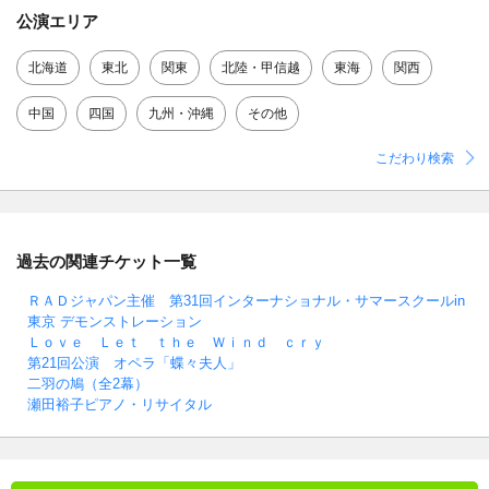
公演エリア
北海道
東北
関東
北陸・甲信越
東海
関西
中国
四国
九州・沖縄
その他
こだわり検索
過去の関連チケット一覧
ＲＡＤジャパン主催 第31回インターナショナル・サマースクールin
東京 デモンストレーション
Ｌｏｖｅ Ｌｅｔ ｔｈｅ Ｗｉｎｄ ｃｒｙ
第21回公演 オペラ「蝶々夫人」
二羽の鳩（全2幕）
瀬田裕子ピアノ・リサイタル