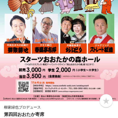
b
o
柳家緑也プロデュース
o
第四回おおたか寄席
k