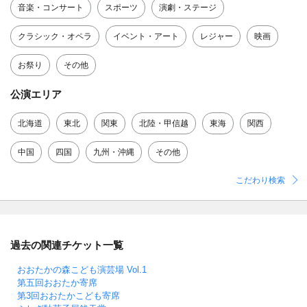
音楽・コンサート
スポーツ
演劇・ステージ
クラシック・オペラ
イベント・アート
レジャー
映画
お祭り
その他
公演エリア
北海道
東北
関東
北陸・甲信越
東海
関西
中国
四国
九州・沖縄
その他
こだわり検索
過去の関連チケット一覧
おおたかの森こども演芸場 Vol.1
第五回おおたか寄席
第3回おおたかこども寄席