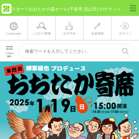
スターツおおたかの森ホール(千葉県 流山市) のチケット情報
Language
こだわり検索
おすすめ
会員登録
ログイン
こだわり
条件