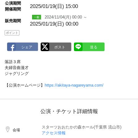
m
公演期間
a
2025/01/19(日)
15:00
開催期間
r
k
2024/11/04(月) 00:00 ～
販売期間
2025/01/19(日) 00:00
ポイント
落語３席
夫婦音曲漫才
ジャグリング
【公演ホームページ】
https://akitaya-nagareyama.com/
公演・チケット詳細情報
スターツおおたかの森ホール(千葉県 流山市)
会場
アクセス情報