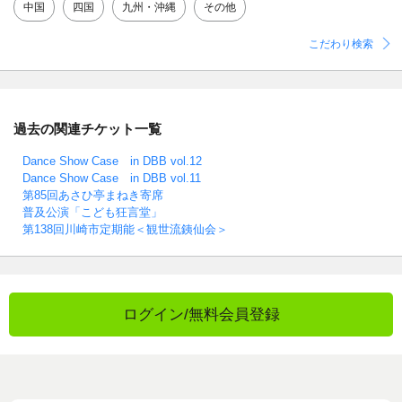
中国
四国
九州・沖縄
その他
こだわり検索
過去の関連チケット一覧
Dance Show Case in DBB vol.12
Dance Show Case in DBB vol.11
第85回あさひ亭まねき寄席
普及公演「こども狂言堂」
第138回川崎市定期能＜観世流銕仙会＞
ログイン/無料会員登録