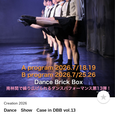
b
o
Creation 2026
o
Dance Show Case in DBB vol.13
k
m