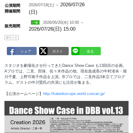
a
2026/07/26
2026/07/18(土) ～
公演期間
r
開催期間
(日)
k
2026/05/20(水) 10:00 ～
販売期間
2026/07/26(日) 15:00
ポイント
スタジオを劇場化させ行ってきたDance Show Case も13回目の企画。
Aプロでは、二見、田保、佐々木作品の他、現在急成長の中村渚央・堀
川千夏、上野可南子作品を上演。Bプロでは、二見作品3本立てプログ
ラム。ゲストの中川賢氏の共演にも注目が集まる。
【公演ホームページ】
http://kaleidoscope.world.coocan.jp/