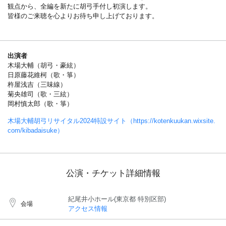
観点から、全編を新たに胡弓手付し初演します。
皆様のご来聴を心よりお待ち申し上げております。
出演者
木場大輔（胡弓・豪絃）
日原藤花維柯（歌・箏）
杵屋浅吉（三味線）
菊央雄司（歌・三絃）
岡村慎太郎（歌・箏）
木場大輔胡弓リサイタル2024特設サイト（https://kotenkuukan.wixsite.
com/kibadaisuke）
公演・チケット詳細情報
紀尾井小ホール(東京都 特別区部)
会場
アクセス情報