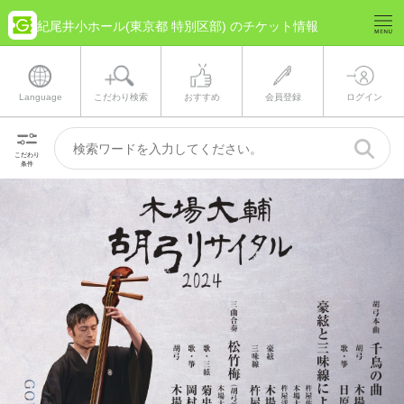
紀尾井小ホール(東京都 特別区部) のチケット情報
Language
こだわり検索
おすすめ
会員登録
ログイン
こだわり
条件