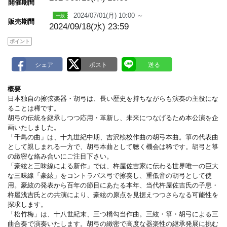
m
開催期間
a
2024/07/01(月) 10:00 ～
r
販売期間
k
2024/09/18(水) 23:59
ポイント
概要
日本独自の擦弦楽器・胡弓は、長い歴史を持ちながらも演奏の主役にな
ることは稀です。
胡弓の伝統を継承しつつ応用・革新し、未来につなげるため本公演を企
画いたしました。
「千鳥の曲」は、十九世紀中期、吉沢検校作曲の胡弓本曲。箏の代表曲
として親しまれる一方で、胡弓本曲として聴く機会は稀です。胡弓と箏
の緻密な絡み合いにご注目下さい。
「豪絃と三味線による新作」では、杵屋佐吉家に伝わる世界唯一の巨大
な三味線「豪絃」をコントラバス弓で擦奏し、重低音の胡弓として使
用。豪絃の発表から百年の節目にあたる本年、当代杵屋佐吉氏の子息・
杵屋浅吉氏との共演により、豪絃の原点を見据えつつさらなる可能性を
探求します。
「松竹梅」は、十八世紀末、三つ橋勾当作曲。三絃・箏・胡弓による三
曲合奏で演奏いたします。胡弓の緻密で高度な器楽性の継承発展に挑む