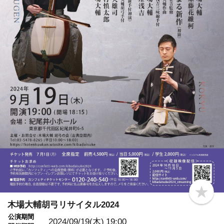
b
o
木場大輔胡弓リサイタル2024
o
公演期間
k
2024/09/19(木)
19:00