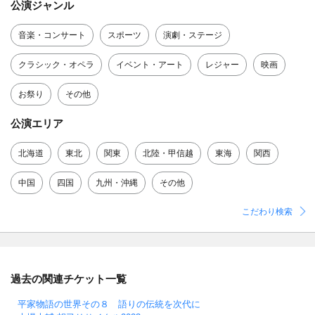
公演ジャンル
音楽・コンサート
スポーツ
演劇・ステージ
クラシック・オペラ
イベント・アート
レジャー
映画
お祭り
その他
公演エリア
北海道
東北
関東
北陸・甲信越
東海
関西
中国
四国
九州・沖縄
その他
こだわり検索
過去の関連チケット一覧
平家物語の世界その８ 語りの伝統を次代に