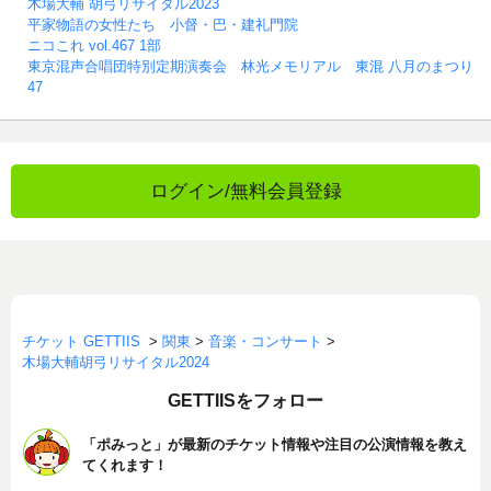
木場大輔 胡弓リサイタル2023
平家物語の女性たち 小督・巴・建礼門院
ニコこれ vol.467 1部
東京混声合唱団特別定期演奏会 林光メモリアル 東混 八月のまつり
47
ログイン/無料会員登録
チケット GETTIIS
>
関東
>
音楽・コンサート
>
木場大輔胡弓リサイタル2024
GETTIISをフォロー
「ポみっと」が最新のチケット情報や注目の公演情報を教え
てくれます！