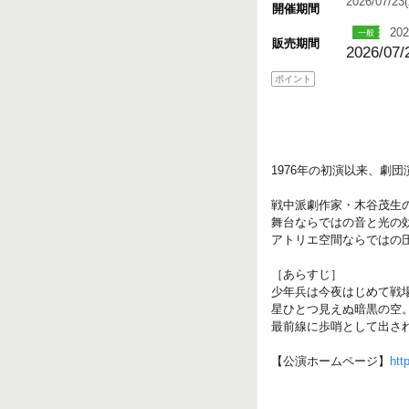
2026/07/2
開催期間
202
販売期間
2026/07/
ポイント
1976年の初演以来、劇
戦中派劇作家・木谷茂生
舞台ならではの音と光の
アトリエ空間ならではの
［あらすじ］
少年兵は今夜はじめて戦
星ひとつ見えぬ暗黒の空
最前線に歩哨として出さ
【公演ホームページ】
htt