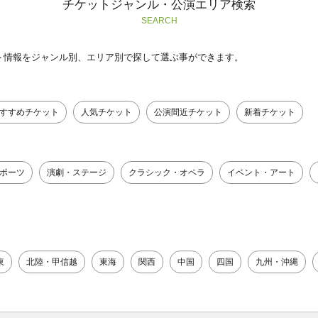
チケットジャンル・公演エリア検索
SEARCH
ト情報をジャンル別、エリア別で探して選ぶ事ができます。
すすめチケット
人気チケット
公演間近チケット
新着チケット
ポーツ
演劇・ステージ
クラシック・オペラ
イベント・アート
東
北陸・甲信越
東海
関西
中国
四国
九州・沖縄