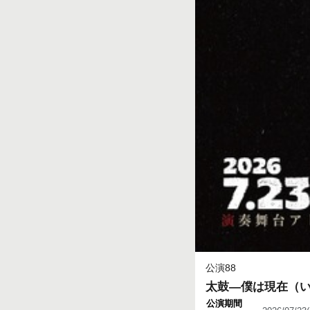
公演88
太鼓―僕は現在（
公演期間