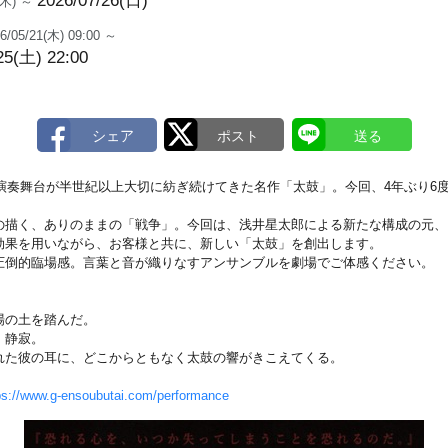
2026/07/26(日)
3(木) ～
6/05/21(木) 09:00 ～
25(土) 22:00
団演奏舞台が半世紀以上大切に紡ぎ続けてきた名作「太鼓」。今回、4年ぶり6
の描く、ありのままの「戦争」。今回は、浅井星太郎による新たな構成の元、
効果を用いながら、お客様と共に、新しい「太鼓」を創出します。
圧倒的臨場感。言葉と音が織りなすアンサンブルを劇場でご体感ください。
場の土を踏んだ。
。静寂。
れた彼の耳に、どこからともなく太鼓の響がきこえてくる。
ps://www.g-ensoubutai.com/performance