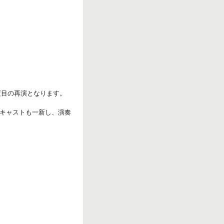
r
k
度目の再演となります。
キャストも一新し、演奏