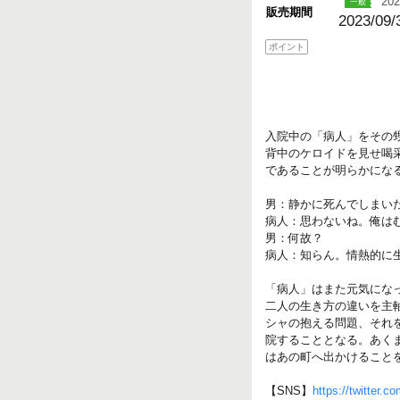
202
販売期間
2023/09/
ポイント
入院中の「病人」をその
背中のケロイドを見せ喝
であることが明らかにな
男：静かに死んでしまい
病人：思わないね。俺は
男：何故？
病人：知らん。情熱的に
「病人」はまた元気にな
二人の生き方の違いを主
シャの抱える問題、それ
院することとなる。あく
はあの町へ出かけることを
【SNS】
https://twitter.