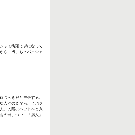
r
k
シャで街頭で裸になって
から「男」もヒバクシャ
待つべきだと主張する。
な人々の姿から、ヒバク
人」の隣のベットへと入
雨の日、ついに「病人」