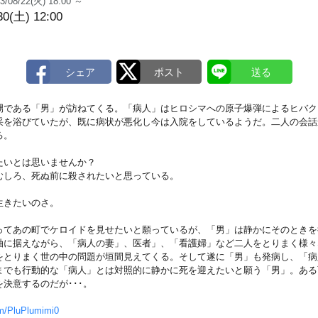
3/08/22(火) 18:00 ～
30(土) 12:00
甥である「男」が訪ねてくる。「病人」はヒロシマへの原子爆弾によるヒバク
采を浴びていたが、既に病状が悪化し今は入院をしているようだ。二人の会話
る。
たいとは思いませんか？
むしろ、死ぬ前に殺されたいと思っている。
生きたいのさ。
ってあの町でケロイドを見せたいと願っているが、「男」は静かにそのときを
軸に据えながら、「病人の妻」、医者」、「看護婦」など二人をとりまく様々
をとりまく世の中の問題が垣間見えてくる。そして遂に「男」も発病し、「病
までも行動的な「病人」とは対照的に静かに死を迎えたいと願う「男」。ある
決意するのだが･･･。
com/PluPlumimi0