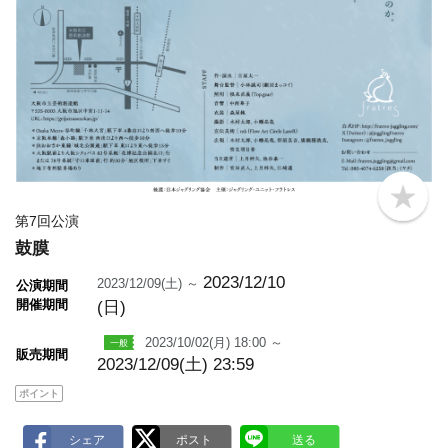
b
o
第7回公演
o
鼓膜
k
m
a
2023/12/10
2023/12/09(土) ～
公演期間
r
開催期間
(日)
k
2023/10/02(月) 18:00 ～
販売期間
2023/12/09(土) 23:59
ポイント