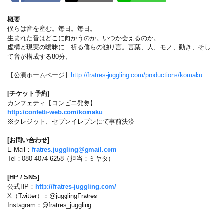
概要
僕らは音を産む。毎日。毎日。
生まれた音はどこに向かうのか。いつか会えるのか。
虚構と現実の曖昧に、祈る僕らの独り言。言葉、人、モノ、動き、そし
て音が構成する80分。
【公演ホームページ】
http://fratres-juggling.com/productions/komaku
[チケット予約]
カンフェティ【コンビニ発券】
http://confetti-web.com/komaku
※クレジット、セブンイレブンにて事前決済
[お問い合わせ]
E-Mail：
fratres.juggling@gmail.com
Tel：080-4074-6258（担当：ミヤタ）
[HP / SNS]
公式HP：
http://fratres-juggling.com/
X（Twitter）：@jugglingFratres
Instagram：@fratres_juggling