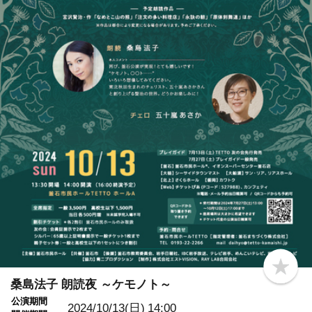
b
o
桑島法子 朗読夜 ～ケモノト～
o
公演期間
k
2024/10/13(日)
14:00