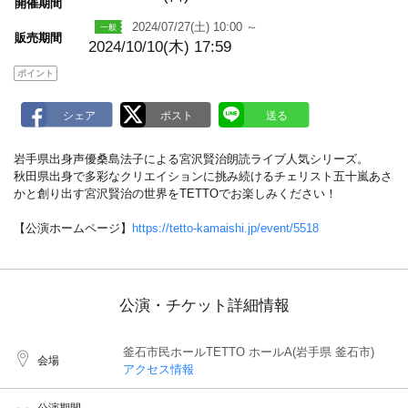
m
開催期間
a
2024/07/27(土) 10:00 ～
r
販売期間
k
2024/10/10(木) 17:59
ポイント
岩手県出身声優桑島法子による宮沢賢治朗読ライブ人気シリーズ。
秋田県出身で多彩なクリエイションに挑み続けるチェリスト五十嵐あさ
かと創り出す宮沢賢治の世界をTETTOでお楽しみください！
【公演ホームページ】
https://tetto-kamaishi.jp/event/5518
公演・チケット詳細情報
釜石市民ホールTETTO ホールA(岩手県 釜石市)
会場
アクセス情報