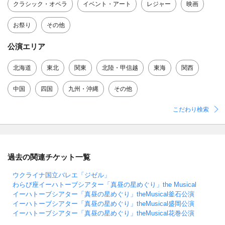
クラシック・オペラ
イベント・アート
レジャー
映画
お祭り
その他
公演エリア
北海道
東北
関東
北陸・甲信越
東海
関西
中国
四国
九州・沖縄
その他
こだわり検索
過去の関連チケット一覧
ウクライナ国立バレエ「ジゼル」
わらび座イーハトーブシアター「真昼の星めぐり」the Musical
イーハトーブシアター「真昼の星めぐり」theMusical釜石公演
イーハトーブシアター「真昼の星めぐり」theMusical盛岡公演
イーハトーブシアター「真昼の星めぐり」theMusical花巻公演