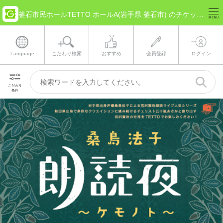
釜石市民ホールTETTO ホールA(岩手県 釜石市) のチケット情報
Language
こだわり検索
おすすめ
会員登録
ログイン
こだわり
条件