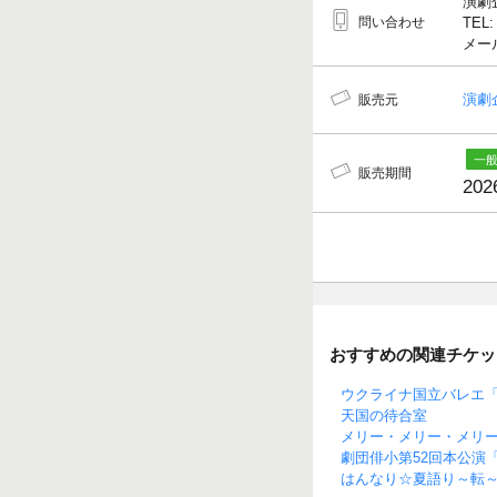
演劇
問い合わせ
TEL:
メール
演劇
販売元
販売期間
202
おすすめの関連チケッ
ウクライナ国立バレエ
天国の待合室
メリー・メリー・メリ
劇団俳小第52回本公演
はんなり☆夏語り～転