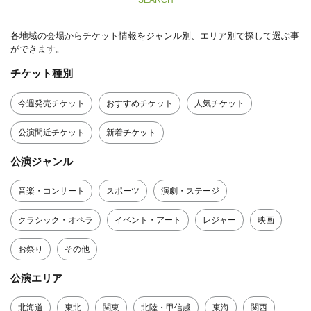
SEARCH
各地域の会場からチケット情報をジャンル別、エリア別で探して選ぶ事
ができます。
チケット種別
今週発売チケット
おすすめチケット
人気チケット
公演間近チケット
新着チケット
公演ジャンル
音楽・コンサート
スポーツ
演劇・ステージ
クラシック・オペラ
イベント・アート
レジャー
映画
お祭り
その他
公演エリア
北海道
東北
関東
北陸・甲信越
東海
関西