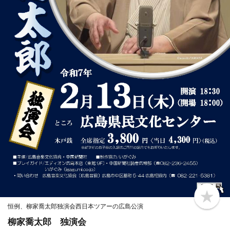
b
恒例、柳家喬太郎独演会西日本ツアーの広島公演
o
o
柳家喬太郎 独演会
k