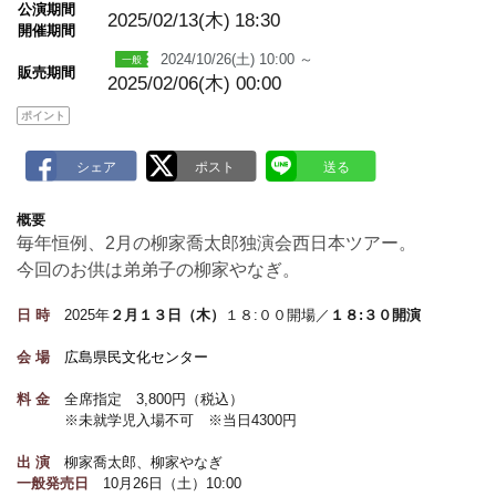
m
公演期間
2025/02/13(木)
18:30
a
開催期間
r
k
2024/10/26(土) 10:00 ～
販売期間
2025/02/06(木) 00:00
ポイント
概要
毎年恒例、2月の柳家喬太郎独演会西日本ツアー。
今回のお供は弟弟子の柳家やなぎ。
日 時
2025年
２月１３日（木）
１８:００開場／
１８:３０開演
会 場
広島県民文化センター
料 金
全席指定 3,800円（税込）
※未就学児入場不可 ※当日4300円
出 演
柳家喬太郎、柳家やなぎ
一般発売日
10月26日（土）10:00