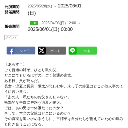
m
a
2025/06/01
2025/05/28(水) ～
公演期間
r
開催期間
(日)
k
2025/04/06(日) 12:00 ～
販売期間
2025/06/01(日) 00:00
ポイント
【あらすじ】
ごく普通の姉弟。ひとり親の父。
どこにでもいるはずの、ごく普通の家族。
ある日、父が死んだ。
長女・涼夏と長男・陽太が悲しむ中、末っ子の鈴夏はどこか他人事のよ
うに言い放つ。
「あの人、私たちのお父さんじゃない」
衝撃的な告白に戸惑う涼夏と陽太。
では、あの男は一体誰だったのか？
そして、本当の父親はどこにいるのか？
その真実を追い求めるうちに、三姉弟は自分たちが抱えていた心の痛み
と向き合うことになる。