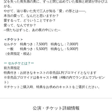
父を失った喪失感の奥に、ずっと閉じ込めていた孤独と絶望が浮かび上
がる。
やがて、辿り着いた先で三人が知る「愛」の形とは――。
本当の愛って、なんだと思いますか？
愛するって、どういうことですか？
愛って、なんですか？
─僕たちはずっと、あの夜の中にいた─
＜チケット＞
セルチケ 特典つき：7,500円 特典なし：7,000円
一般 特典つき：5,500円 特典なし：5,000円
（全席指定・税込）
ー セルチケとは？ー
前方席指定
特典付き：お好きなキャストの非売品L判ブロマイドとなります
※非売品ブロマイドは各キャスト4種（4種の内でランダムでプレゼン
ト）
※チケットご購入時、特典をお求めのキャストをご選択ください。
公演・チケット詳細情報