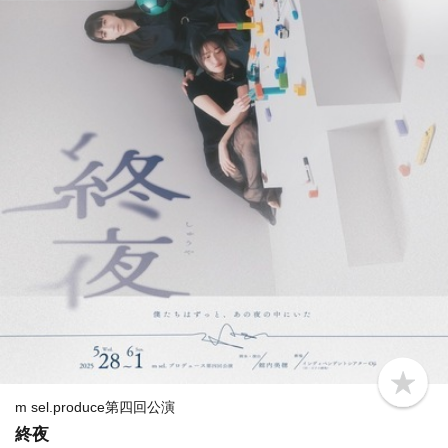
b
o
m sel.produce第四回公演
o
終夜
k