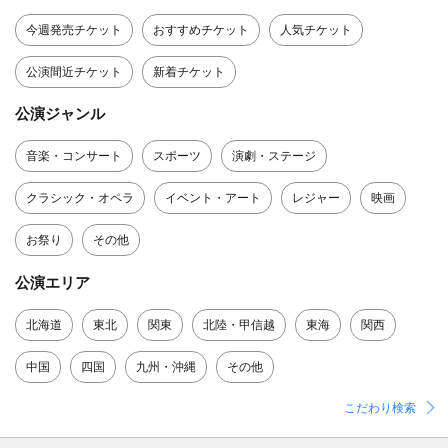
今週発売チケット
おすすめチケット
人気チケット
公演間近チケット
新着チケット
公演ジャンル
音楽・コンサート
スポーツ
演劇・ステージ
クラシック・オペラ
イベント・アート
レジャー
映画
お祭り
その他
公演エリア
北海道
東北
関東
北陸・甲信越
東海
関西
中国
四国
九州・沖縄
その他
こだわり検索