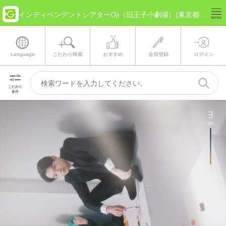
インディペンデントシアターOji（旧王子小劇場）(東京都 特別区部) のチケット情報
Language
こだわり検索
おすすめ
会員登録
ログイン
こだわり
条件