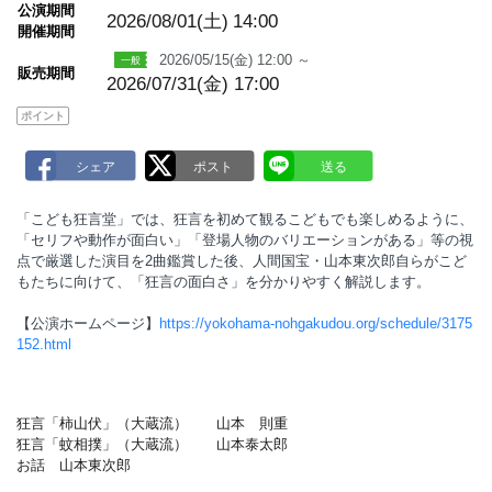
m
公演期間
a
2026/08/01(土)
14:00
開催期間
r
k
2026/05/15(金) 12:00 ～
販売期間
2026/07/31(金) 17:00
ポイント
「こども狂言堂」では、狂言を初めて観るこどもでも楽しめるように、
「セリフや動作が面白い」「登場人物のバリエーションがある」等の視
点で厳選した演目を2曲鑑賞した後、人間国宝・山本東次郎自らがこど
もたちに向けて、「狂言の面白さ」を分かりやすく解説します。
【公演ホームページ】
https://yokohama-nohgakudou.org/schedule/3175
152.html
狂言「柿山伏」（大蔵流） 山本 則重
狂言「蚊相撲」（大蔵流） 山本泰太郎
お話 山本東次郎