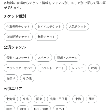
各地域の会場からチケット情報をジャンル別、エリア別で探して選ぶ事
ができます。
チケット種別
今週発売チケット
おすすめチケット
人気チケット
公演間近チケット
新着チケット
公演ジャンル
音楽・コンサート
スポーツ
演劇・ステージ
クラシック・オペラ
イベント・アート
レジャー
映画
お祭り
その他
公演エリア
北海道
東北
関東
北陸・甲信越
東海
関西
中国
四国
九州・沖縄
その他