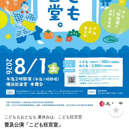
b
o
こどももおとなも 夏休みは、こども狂言堂
o
普及公演「こども狂言堂」
k