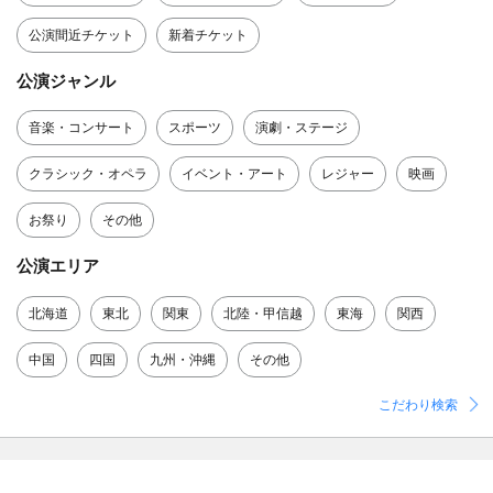
公演間近チケット
新着チケット
公演ジャンル
音楽・コンサート
スポーツ
演劇・ステージ
クラシック・オペラ
イベント・アート
レジャー
映画
お祭り
その他
公演エリア
北海道
東北
関東
北陸・甲信越
東海
関西
中国
四国
九州・沖縄
その他
こだわり検索