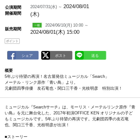
m
a
2024/08/01
2024/07/31(水) ～
公演期間
r
開催期間
(木)
k
2024/06/10(月) 10:00 ～
販売期間
2024/08/01(木) 15:00
ポイント
概要
5年ぶり待望の再演！名古屋発信ミュージカル「Search」
メーテル・リンク原作「青い鳥」より。
元劇団四季俳優 友石竜也・関口三千香・光枝明彦 特別出演！
ミュージカル『Searchサーチ』は、モーリス・メーテルリンク原作『青
い鳥』を元に舞台化した、2017年初演OFFICE KEN オリジナルの子ど
もミュージカルです。5年ぶり待望の再演です。元劇団四季の友石竜
也、関口三千香、光枝明彦が出演！
■ストーリー