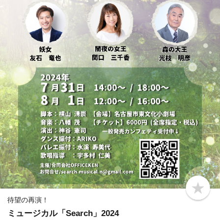
b
o
待望の再演！
o
ミュージカル「Search」2024
k