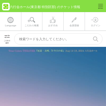
六行会ホール(東京都 特別区部) のチケット情報
Language
こだわり検索
おすすめ
会員登録
ログイン
こだわり
条件