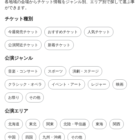
各地域の会場からチケット情報をジャンル別、エリア別で探して選ぶ事
ができます。
チケット種別
今週発売チケット
おすすめチケット
人気チケット
公演間近チケット
新着チケット
公演ジャンル
音楽・コンサート
スポーツ
演劇・ステージ
クラシック・オペラ
イベント・アート
レジャー
映画
お祭り
その他
公演エリア
北海道
東北
関東
北陸・甲信越
東海
関西
中国
四国
九州・沖縄
その他