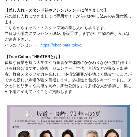
【差し入れ・スタンド花やアレンジメントに付きまして】
花の差し入れにつきましては専用サイトからのお申し込みのみ受付致し
ます。
こちらからキャスト・スタッフ宛の差し入れも承ります。
当日は会場内にプレゼントBOX を設置致しますが、生物の差し入れは
ご遠慮下さい。
バラのプレゼント
https://shop.bara.tokyo
【True Colors THEATERとは】
多様な背景を持つ大学生や当事者が主体的にかかわりながら共に作り上
げる舞台公演です。障害、ジェンダー、世代、言語などが異なる出演
者、舞台スタッフが力を合わせ、多様な観客が心地よく鑑賞することが
できる新しい劇場体験を目指します。多様性と包摂をキーワードに、ア
クセシビリティや共感を高め、舞台公演をより多様な人が参加し、楽し
める場に変えていくことに貢献します。