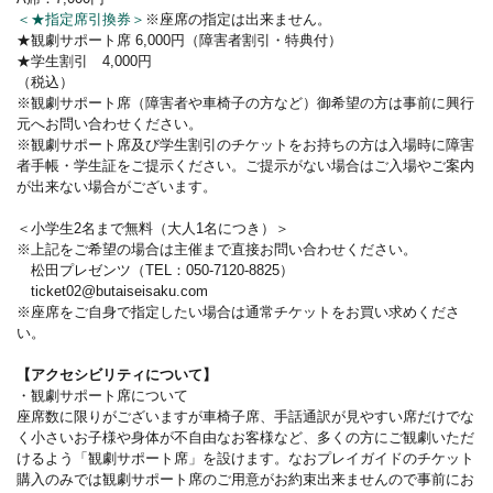
＜★指定席引換券＞
※座席の指定は出来ません。
★観劇サポート席 6,000円（障害者割引・特典付）
★学生割引 4,000円
（税込）
※観劇サポート席（障害者や車椅子の方など）御希望の方は事前に興行
元へお問い合わせください。
※観劇サポート席及び学生割引のチケットをお持ちの方は入場時に障害
者手帳・学生証をご提示ください。ご提示がない場合はご入場やご案内
が出来ない場合がございます。
＜小学生2名まで無料（大人1名につき）＞
※上記をご希望の場合は主催まで直接お問い合わせください。
松田プレゼンツ（TEL：050-7120-8825）
ticket02@butaiseisaku.com
※座席をご自身で指定したい場合は通常チケットをお買い求めくださ
い。
【アクセシビリティについて】
・観劇サポート席について
座席数に限りがございますが車椅子席、手話通訳が見やすい席だけでな
く小さいお子様や身体が不自由なお客様など、多くの方にご観劇いただ
けるよう「観劇サポート席」を設けます。なおプレイガイドのチケット
購入のみでは観劇サポート席のご用意がお約束出来ませんので事前にお