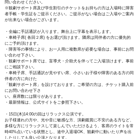
問い合わせください。
※観劇サポート席及び学生割引のチケットをお持ちの方は入場時に障害
者手帳・学生証をご提示ください。ご提示がない場合はご入場やご案内
が出来ない場合がございます。
・全編に手話通訳が入ります。舞台上に字幕を表示します。
・車椅子席( 各回２席) をお選び頂けます。隣席は同伴者の方に優先的
にご予約頂けます。
・障害等の事情により、お一人用に複数席が必要な場合は、事前にお問
い合わせ下さい。
・観劇サポート席では、盲導犬・介助犬を伴ってご入場頂けます。事前
にご相談下さい。
・車椅子席、手話通訳が見やすい席、小さいお子様や障害のある方の同
伴者の方に向けた
「観劇サポート席」を設けております。ご希望の方は、チケット購入前
にお問い合わせ下さ
い。座席数には限りがあります。
・最新情報は、公式サイトをご参照下さい。
・15日(木)14:00の回はリラックス公演です。
お子様連れの方や、光や音に敏感な方、演劇鑑賞に不安のある方など、
多様な方にリラックスして楽しんでいただけるよう、客席のライトを常
時40%点いている状態とし、途中入退場OK、観劇中に動いたり声を出
したりしても良い公演となります。