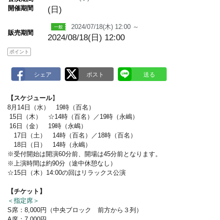
m
開催期間
(日)
a
r
k
2024/07/18(木) 12:00 ～
販売期間
2024/08/18(日) 12:00
ポイント
【スケジュール
】
8月14日（水） 19時（百名）
15日（木） ☆14時（百名）／19時（永嶋）
16日（金） 19時（永嶋）
17日（土） 14時（百名）／18時（百名）
18日（日） 14時（永嶋）
※受付開始は開演60分前、開場は45分前となります。
※上演時間は約90分（途中休憩なし）
☆15日（木）14:00の回はリラックス公演
【チケット】
＜指定席＞
S席：8,000円（中央ブロック 前方から３列）
A席：7,000円