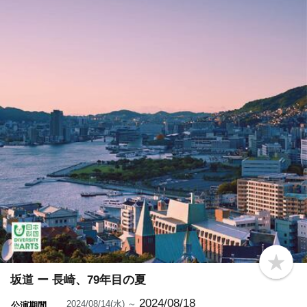
b
o
坂道 ー 長崎、79年目の夏
o
k
2024/08/18
2024/08/14(水) ～
公演期間