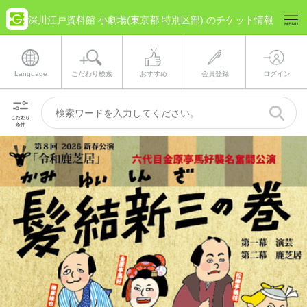
深川江戸資料館 小劇場(東京都 特別区部) のチケット情報
Language
こだわり検索
おすすめ
会員登録
ログイン
こだわり
条件