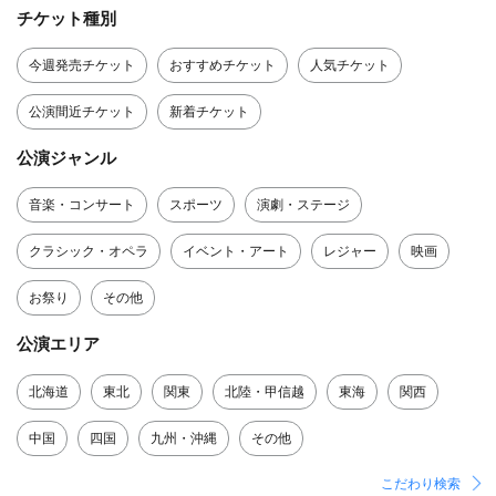
チケット種別
今週発売チケット
おすすめチケット
人気チケット
公演間近チケット
新着チケット
公演ジャンル
音楽・コンサート
スポーツ
演劇・ステージ
クラシック・オペラ
イベント・アート
レジャー
映画
お祭り
その他
公演エリア
北海道
東北
関東
北陸・甲信越
東海
関西
中国
四国
九州・沖縄
その他
こだわり検索