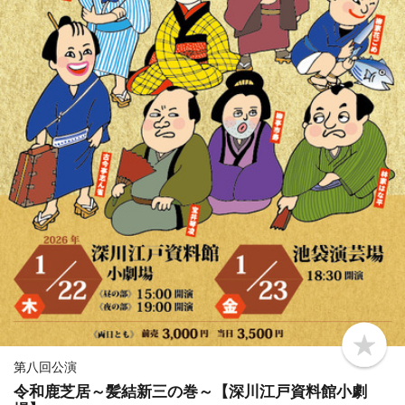
b
o
第八回公演
o
令和鹿芝居～髪結新三の巻～【深川江戸資料館小劇
k