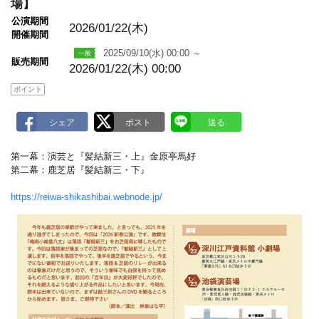
m
場】
a
公演期間
r
2026/01/22(木)
k
開催期間
2025/09/10(水) 00:00 ～
販売期間
2026/01/22(木) 00:00
ポイント
第一幕：演芸と『髪結新三・上』金原亭馬好
第二幕：鹿芝居『髪結新三・下』
https://reiwa-shikashibai.webnode.jp/