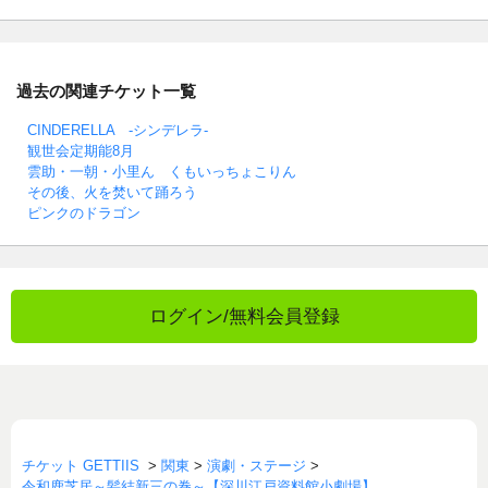
過去の関連チケット一覧
CINDERELLA -シンデレラ-
観世会定期能8月
雲助・一朝・小里ん くもいっちょこりん
その後、火を焚いて踊ろう
ピンクのドラゴン
ログイン/無料会員登録
チケット GETTIIS
>
関東
>
演劇・ステージ
>
令和鹿芝居～髪結新三の巻～【深川江戸資料館小劇場】