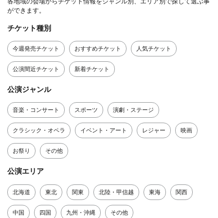
各地域の会場からチケット情報をジャンル別、エリア別で探して選ぶ事
ができます。
チケット種別
今週発売チケット
おすすめチケット
人気チケット
公演間近チケット
新着チケット
公演ジャンル
音楽・コンサート
スポーツ
演劇・ステージ
クラシック・オペラ
イベント・アート
レジャー
映画
お祭り
その他
公演エリア
北海道
東北
関東
北陸・甲信越
東海
関西
中国
四国
九州・沖縄
その他