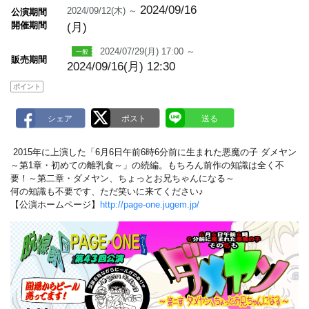
a
2024/09/16
2024/09/12(木) ～
公演期間
r
開催期間
(月)
k
2024/07/29(月) 17:00 ～
販売期間
2024/09/16(月) 12:30
ポイント
2015年に上演した「6月6日午前6時6分前に生まれた悪魔の子 ダメヤン
～第1章・初めての離乳食～」の続編。もちろん前作の知識は全く不
要！～第二章・ダメヤン、ちょっとお兄ちゃんになる～
何の知識も不要です、ただ笑いに来てください♪
【公演ホームページ】
http://page-one.jugem.jp/