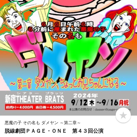
b
o
悪魔の子 その名も ダメヤン ～第二章～
o
脱線劇団ＰＡＧＥ・ＯＮＥ 第４３回公演
k
m