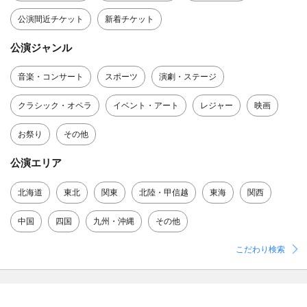
公演間近チケット
新着チケット
公演ジャンル
音楽・コンサート
スポーツ
演劇・ステージ
クラシック・オペラ
イベント・アート
レジャー
映画
お祭り
その他
公演エリア
北海道
東北
関東
北陸・甲信越
東海
関西
中国
四国
九州・沖縄
その他
こだわり検索