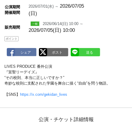
m
a
2026/07/05
2026/07/01(水) ～
公演期間
r
開催期間
(日)
k
2026/06/14(日) 10:00 ～
販売期間
2026/07/05(日) 10:00
ポイント
LIVES PRODUCE 番外公演
『宣聖リーデイズ』
“その校則、本当に正しいですか？”
奇妙な校則に支配された学園を舞台に描く“自由”を問う物語。
【SNS】
https://x.com/gekidan_lives
公演・チケット詳細情報