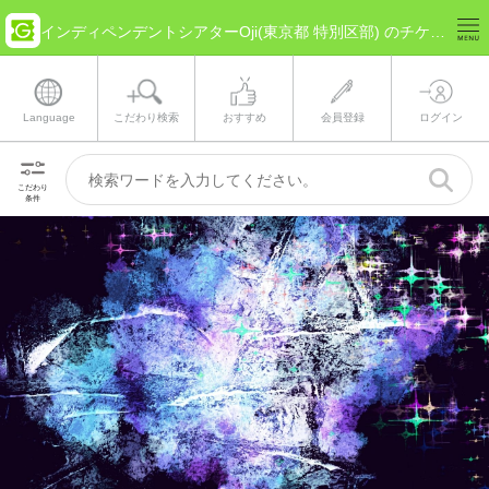
インディペンデントシアターOji(東京都 特別区部) のチケット情報
Language
こだわり検索
おすすめ
会員登録
ログイン
こだわり
条件