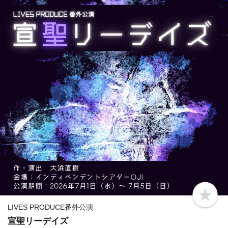
b
o
LIVES PRODUCE番外公演
o
宣聖リーデイズ
k