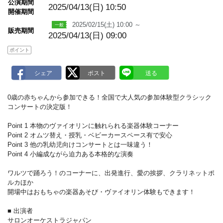
公演期間
a
2025/04/13(日)
10:50
開催期間
r
k
2025/02/15(土) 10:00 ～
販売期間
2025/04/13(日) 09:00
ポイント
0歳の赤ちゃんから参加できる！全国で大人気の参加体験型クラシック
コンサートの決定版！
Point 1 本物のヴァイオリンに触れられる楽器体験コーナー
Point 2 オムツ替え・授乳・ベビーカースペース有で安心
Point 3 他の乳幼児向けコンサートとは一味違う！
Point 4 小編成ながら迫力ある本格的な演奏
ワルツで踊ろう！のコーナーに、出発進行、愛の挨拶、クラリネットポ
ルカほか
開場中はおもちゃの楽器あそび・ヴァイオリン体験もできます！
■ 出演者
サロンオーケストラジャパン