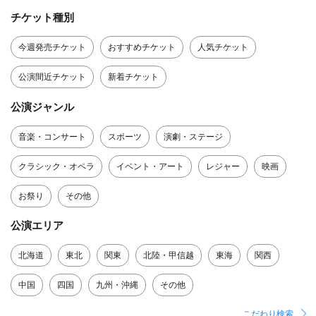
チケット種別
今週発売チケット
おすすめチケット
人気チケット
公演間近チケット
新着チケット
公演ジャンル
音楽・コンサート
スポーツ
演劇・ステージ
クラシック・オペラ
イベント・アート
レジャー
映画
お祭り
その他
公演エリア
北海道
東北
関東
北陸・甲信越
東海
関西
中国
四国
九州・沖縄
その他
こだわり検索