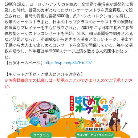
1990年設立。ヨーロッパアメリカを始め、全世界で生演奏が爆発的に普
及した時代、普及のカギとなったサロンオーケストラを完全再現して設
立された。当時の貴重な楽譜5000曲、約2トンのコレクションを有し、
欧米のオーケストラまた、日本のトップクラスのオーケストラの演奏経
験豊富なプレイヤーを中心に設立された。2001年には日本で初めて参加
体験型オーケストラコンサートを開始、NHK、朝日新聞等で紹介される
など話題となった。小編成ながら迫力ある演奏と楽しいトーク、演出で
子供から大人まで楽しめるコンサートを全国で開催している。毎年公演
数を増やし、昨年度は年間300ステージ上演を数える人気団体となっ
た。
【公演ホームページ】
https://wp.me/p84ZEn-297
【チケットご予約・ご購入における注意点】
※お客様都合での払戻しは一切承ることができませんのでご了承くださ
い。