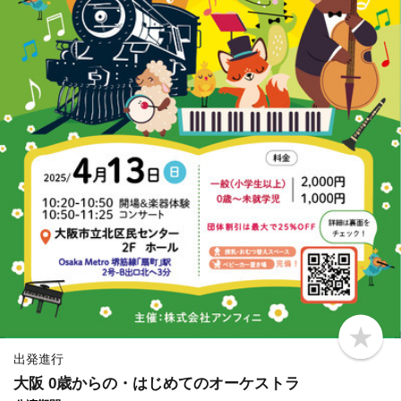
b
o
出発進行
o
大阪 0歳からの・はじめてのオーケストラ
k
m