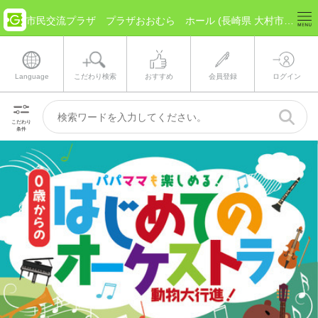
市民交流プラザ プラザおおむら ホール (長崎県 大村市) のチケット情報
Language
こだわり検索
おすすめ
会員登録
ログイン
こだわり
条件