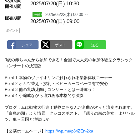
公演期間
a
2025/07/20(日)
10:30
開催期間
r
k
2025/05/22(木) 00:00 ～
販売期間
2025/07/20(日) 09:00
ポイント
0歳の赤ちゃんから参加できる！全国で大人気の参加体験型クラシック
コンサートの決定版
Point 1 本物のヴァイオリンに触れられる楽器体験コーナー
Point 2 オムツ替え・授乳・ベビーカースペース有で安心
Point 3 他の乳幼児向けコンサートとは一味違う！
Point 4 小編成ながら迫力ある本格的な演奏
プログラムは動物大行進！動物にちなんだ名曲が次々と演奏されます。
「白鳥の湖」より情景、クシコスポスト、「眠りの森の美女」よりワル
ツ、亀～天国と地獄ほか
【公演ホームページ】
https://wp.me/p84ZEn-2ka