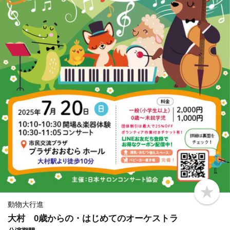
b
o
動物大行進
o
大村 0歳からの・はじめてのオーケストラ
k
m