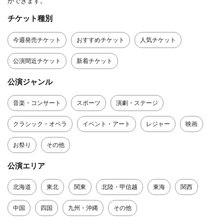
ができます。
チケット種別
今週発売チケット
おすすめチケット
人気チケット
公演間近チケット
新着チケット
公演ジャンル
音楽・コンサート
スポーツ
演劇・ステージ
クラシック・オペラ
イベント・アート
レジャー
映画
お祭り
その他
公演エリア
北海道
東北
関東
北陸・甲信越
東海
関西
中国
四国
九州・沖縄
その他