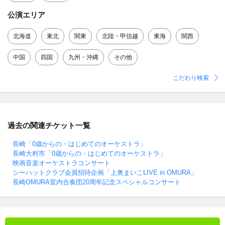
公演エリア
北海道
東北
関東
北陸・甲信越
東海
関西
中国
四国
九州・沖縄
その他
こだわり検索
過去の関連チケット一覧
長崎「0歳からの・はじめてのオーケストラ」
長崎大村市「0歳からの・はじめてのオーケストラ」
映画音楽オーケストラコンサート
シーハットクラブ会員招待企画「上奥まいこLIVE in OMURA」
長崎OMURA室内合奏団20周年記念スペシャルコンサート