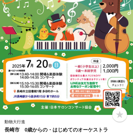
b
o
動物大行進
o
長崎市 0歳からの・はじめてのオーケストラ
k