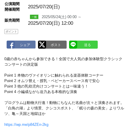
m
公演期間
a
2025/07/20(日)
開催期間
r
k
2025/05/24(土) 00:00 ～
販売期間
2025/07/20(日) 12:00
ポイント
0歳の赤ちゃんから参加できる！全国で大人気の参加体験型クラシック
コンサートの決定版
Point 1 本物のヴァイオリンに触れられる楽器体験コーナー
Point 2 オムツ替え・授乳・ベビーカースペース有で安心
Point 3 他の乳幼児向けコンサートとは一味違う！
Point 4 小編成ながら迫力ある本格的な演奏
プログラムは動物大行進！動物にちなんだ名曲が次々と演奏されます。
「白鳥の湖」より情景、クシコスポスト、「眠りの森の美女」よりワル
ツ、亀～天国と地獄ほか
https://wp.me/p84ZEn-2kg