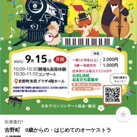
b
o
出発進行!
o
吉野町 0歳からの・はじめてのオーケストラ
k
m