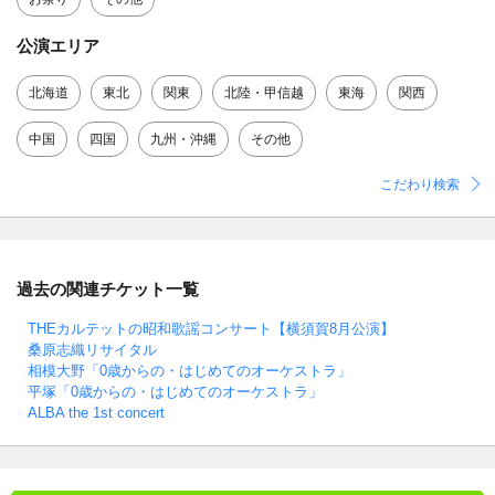
公演エリア
北海道
東北
関東
北陸・甲信越
東海
関西
中国
四国
九州・沖縄
その他
こだわり検索
過去の関連チケット一覧
THEカルテットの昭和歌謡コンサート【横須賀8月公演】
桑原志織リサイタル
相模大野「0歳からの・はじめてのオーケストラ」
平塚「0歳からの・はじめてのオーケストラ」
ALBA the 1st concert