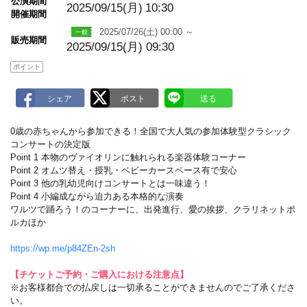
公演期間
a
2025/09/15(月)
10:30
開催期間
r
k
2025/07/26(土) 00:00 ～
販売期間
2025/09/15(月) 09:30
ポイント
0歳の赤ちゃんから参加できる！全国で大人気の参加体験型クラシック
コンサートの決定版
Point 1 本物のヴァイオリンに触れられる楽器体験コーナー
Point 2 オムツ替え・授乳・ベビーカースペース有で安心
Point 3 他の乳幼児向けコンサートとは一味違う！
Point 4 小編成ながら迫力ある本格的な演奏
ワルツで踊ろう！のコーナーに、出発進行、愛の挨拶、クラリネットポ
ルカほか
https://wp.me/p84ZEn-2sh
【チケットご予約・ご購入における注意点】
※お客様都合での払戻しは一切承ることができませんのでご了承くださ
い。