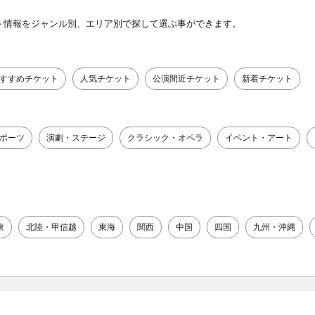
ト情報をジャンル別、エリア別で探して選ぶ事ができます。
すすめチケット
人気チケット
公演間近チケット
新着チケット
ポーツ
演劇・ステージ
クラシック・オペラ
イベント・アート
東
北陸・甲信越
東海
関西
中国
四国
九州・沖縄