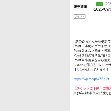
202
販売期間
2025/09/
ポイント
0歳の赤ちゃんから参加
Point 1 本物のヴァ
Point 2 オムツ替え
Point 3 他の乳幼児
Point 4 小編成ながら
ワルツで踊ろう！のコー
オリン体験もできます！
https://wp.me/p84ZEn-2t1
【チケットご予約・ご購
※お客様都合での払戻し