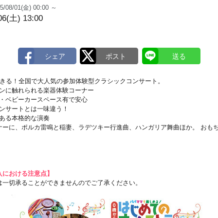
5/08/01(金) 00:00 ～
06(土) 13:00
できる！全国で大人気の参加体験型クラシックコンサート。
イオリンに触れられる楽器体験コーナー
・授乳・ベビーカースペース有で安心
向けコンサートとは一味違う！
迫力ある本格的な演奏
ナーに、ポルカ雷鳴と稲妻、ラデツキー行進曲、ハンガリア舞曲ほか。 おも
入における注意点】
は一切承ることができませんのでご了承ください。