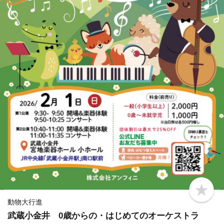
b
o
動物大行進
o
武蔵小金井 0歳からの・はじめてのオーケストラ
k
m