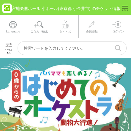
宮地楽器ホール 小ホール(東京都 小金井市) のチケット情報
Language
こだわり検索
おすすめ
会員登録
ログイン
こだわり
条件