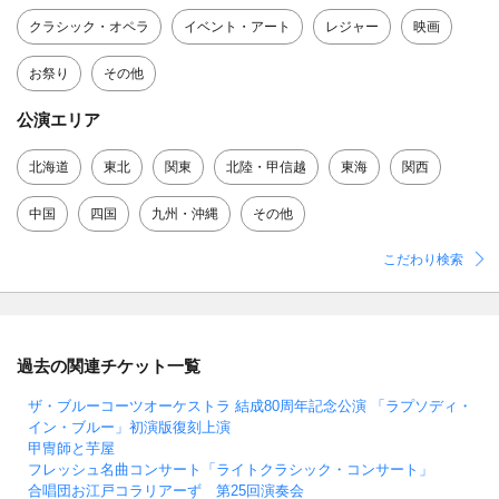
クラシック・オペラ
イベント・アート
レジャー
映画
お祭り
その他
公演エリア
北海道
東北
関東
北陸・甲信越
東海
関西
中国
四国
九州・沖縄
その他
こだわり検索
過去の関連チケット一覧
ザ・ブルーコーツオーケストラ 結成80周年記念公演 「ラプソディ・
イン・ブルー」初演版復刻上演
甲冑師と芋屋
フレッシュ名曲コンサート「ライトクラシック・コンサート」
合唱団お江戸コラリアーず 第25回演奏会