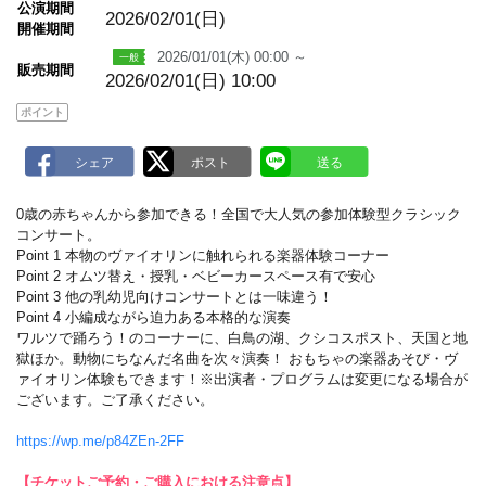
公演期間
a
2026/02/01(日)
開催期間
r
k
2026/01/01(木) 00:00 ～
販売期間
2026/02/01(日) 10:00
ポイント
0歳の赤ちゃんから参加できる！全国で大人気の参加体験型クラシック
コンサート。
Point 1 本物のヴァイオリンに触れられる楽器体験コーナー
Point 2 オムツ替え・授乳・ベビーカースペース有で安心
Point 3 他の乳幼児向けコンサートとは一味違う！
Point 4 小編成ながら迫力ある本格的な演奏
ワルツで踊ろう！のコーナーに、白鳥の湖、クシコスポスト、天国と地
獄ほか。動物にちなんだ名曲を次々演奏！ おもちゃの楽器あそび・ヴ
ァイオリン体験もできます！※出演者・プログラムは変更になる場合が
ございます。ご了承ください。
https://wp.me/p84ZEn-2FF
【チケットご予約・ご購入における注意点】