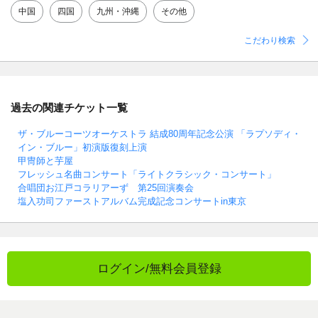
中国
四国
九州・沖縄
その他
こだわり検索
過去の関連チケット一覧
ザ・ブルーコーツオーケストラ 結成80周年記念公演 「ラプソディ・
イン・ブルー」初演版復刻上演
甲冑師と芋屋
フレッシュ名曲コンサート「ライトクラシック・コンサート」
合唱団お江戸コラリアーず 第25回演奏会
塩入功司ファーストアルバム完成記念コンサートin東京
ログイン/無料会員登録