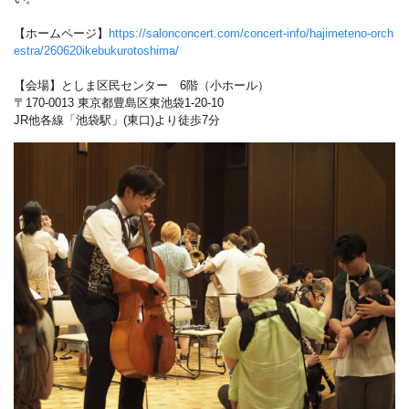
【ホームページ】
https://salonconcert.com/concert-info/hajimeteno-orch
estra/260620ikebukurotoshima/
【会場】としま区民センター 6階（小ホール）
〒170-0013 東京都豊島区東池袋1-20-10
JR他各線「池袋駅」(東口)より徒歩7分