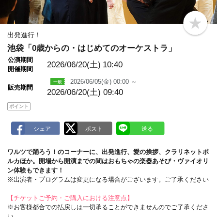
b
o
出発進行！
o
池袋「0歳からの・はじめてのオーケストラ」
k
m
公演期間
a
2026/06/20(土)
10:40
開催期間
r
k
2026/06/05(金) 00:00 ～
販売期間
2026/06/20(土) 09:40
ポイント
ワルツで踊ろう！のコーナーに、出発進行、愛の挨拶、クラリネットポ
ルカほか。開場から開演までの間はおもちゃの楽器あそび・ヴァイオリ
ン体験もできます！
※出演者・プログラムは変更になる場合がございます。ご了承ください
【チケットご予約・ご購入における注意点】
※お客様都合での払戻しは一切承ることができませんのでご了承くださ
い。