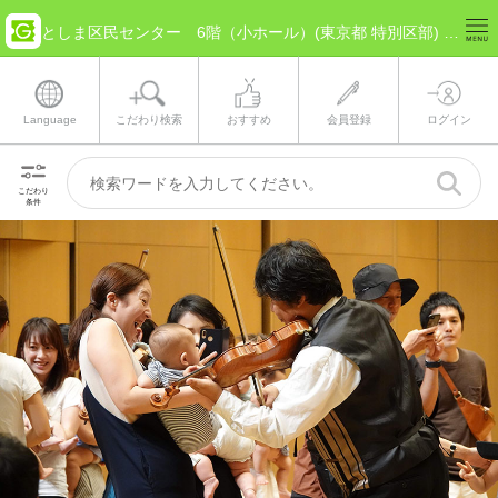
としま区民センター 6階（小ホール）(東京都 特別区部) のチケット情報
Language
こだわり検索
おすすめ
会員登録
ログイン
こだわり
条件