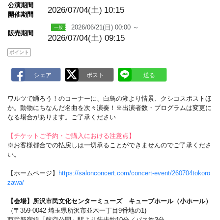
m
公演期間
a
2026/07/04(土)
10:15
開催期間
r
k
2026/06/21(日) 00:00 ～
販売期間
2026/07/04(土) 09:15
ポイント
ワルツで踊ろう！のコーナーに、白鳥の湖より情景、クシコスポストほ
か。動物にちなんだ名曲を次々演奏！※出演者数・プログラムは変更に
なる場合があります。ご了承ください
【チケットご予約・ご購入における注意点】
※お客様都合での払戻しは一切承ることができませんのでご了承くださ
い。
【ホームページ】
https://salonconcert.com/concert-event/260704tokoro
zawa/
【会場】所沢市民文化センターミューズ キューブホール（小ホール）
（〒359-0042 埼玉県所沢市並木一丁目9番地の1)
西武新宿線「航空公園」駅より徒歩約10分／バス約3分