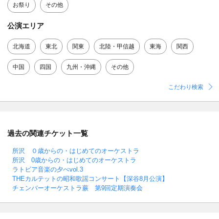
お祭り
その他
公演エリア
北海道
東北
関東
北陸・甲信越
東海
関西
中国
四国
九州・沖縄
その他
こだわり検索
過去の関連チケット一覧
所沢 ０歳からの・はじめてのオーケストラ
所沢 0歳からの・はじめてのオーケストラ
ラトビア音楽の夕べvol.3
THEカルテットの昭和歌謡コンサート【深谷8月公演】
チェンバーオーケストラ蕨 第9回定期演奏会