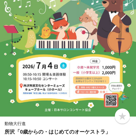
b
o
動物大行進
o
所沢「0歳からの・はじめてのオーケストラ」
k