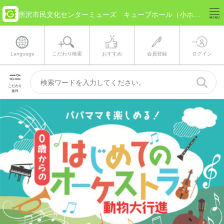
所沢市民文化センターミューズ キューブホール（小ホール）(埼玉県 所沢市) のチケット情報
Language
こだわり検索
おすすめ
会員登録
ログイン
こだわり
条件