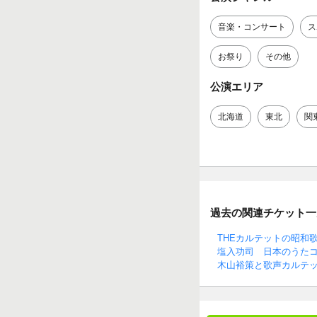
音楽・コンサート
ス
お祭り
その他
公演エリア
北海道
東北
関
過去の関連チケット一
THEカルテットの昭和
塩入功司 日本のうたコン
木山裕策と歌声カルテ