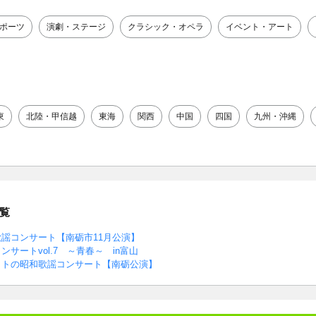
ポーツ
演劇・ステージ
クラシック・オペラ
イベント・アート
東
北陸・甲信越
東海
関西
中国
四国
九州・沖縄
覧
歌謡コンサート【南砺市11月公演】
サートvol.7 ～青春～ in富山
ットの昭和歌謡コンサート【南砺公演】