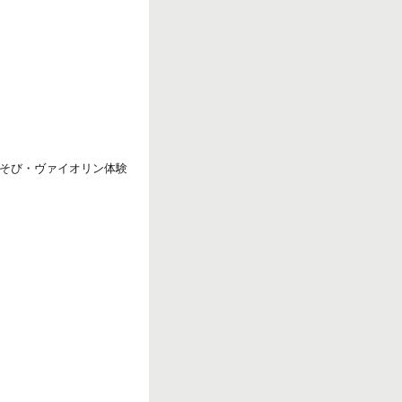
r
k
そび・ヴァイオリン体験