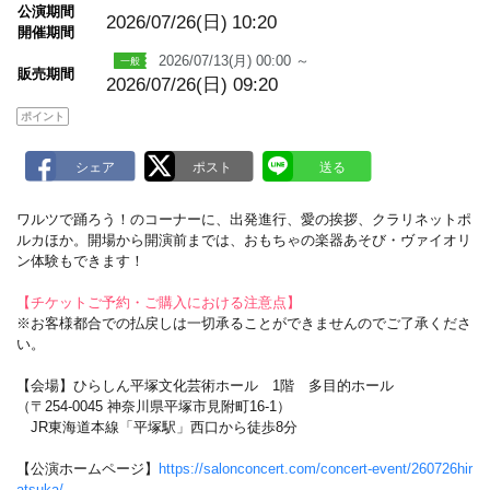
m
公演期間
a
2026/07/26(日)
10:20
開催期間
r
k
2026/07/13(月) 00:00 ～
販売期間
2026/07/26(日) 09:20
ポイント
ワルツで踊ろう！のコーナーに、出発進行、愛の挨拶、クラリネットポ
ルカほか。開場から開演前までは、おもちゃの楽器あそび・ヴァイオリ
ン体験もできます！
【チケットご予約・ご購入における注意点】
※お客様都合での払戻しは一切承ることができませんのでご了承くださ
い。
【会場】ひらしん平塚文化芸術ホール 1階 多目的ホール
（〒254-0045 神奈川県平塚市見附町16-1）
JR東海道本線「平塚駅」西口から徒歩8分
【公演ホームページ】
https://salonconcert.com/concert-event/260726hir
atsuka/