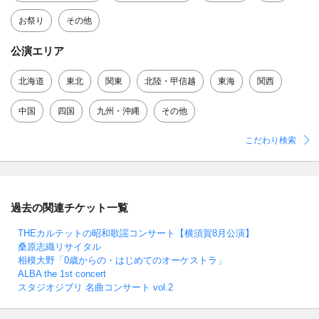
お祭り
その他
公演エリア
北海道
東北
関東
北陸・甲信越
東海
関西
中国
四国
九州・沖縄
その他
こだわり検索
過去の関連チケット一覧
THEカルテットの昭和歌謡コンサート【横須賀8月公演】
桑原志織リサイタル
相模大野「0歳からの・はじめてのオーケストラ」
ALBA the 1st concert
スタジオジブリ 名曲コンサート vol.2