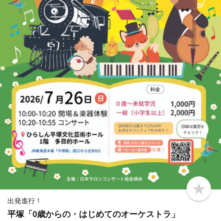
b
o
出発進行！
o
平塚「0歳からの・はじめてのオーケストラ」
k