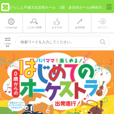
ひらしん平塚文化芸術ホール 1階 多目的ホール(神奈川県 平塚市) のチケット情報
Language
こだわり検索
おすすめ
会員登録
ログイン
こだわり
条件