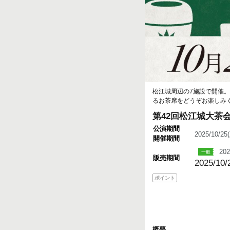
松江城周辺の7施設で開催
るお茶席をどうぞお楽しみ
第42回松江城大茶
公演期間
2025/10/2
開催期間
202
販売期間
2025/10/
ポイント
概要