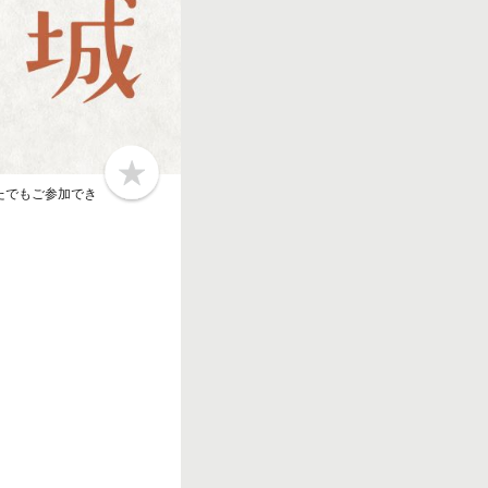
b
たでもご参加でき
o
o
k
m
a
r
k