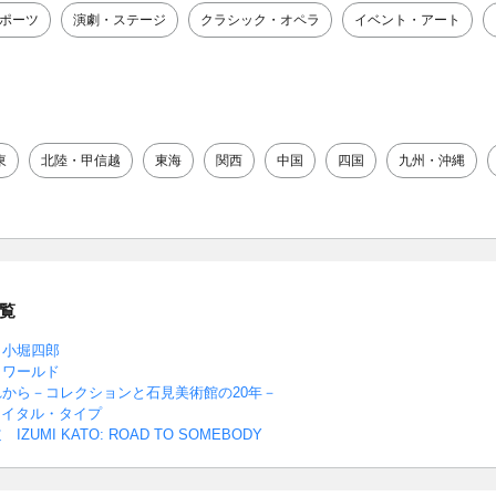
ポーツ
演劇・ステージ
クラシック・オペラ
イベント・アート
東
北陸・甲信越
東海
関西
中国
四国
九州・沖縄
覧
 小堀四郎
クワールド
から－コレクションと石見美術館の20年－
ァイタル・タイプ
UMI KATO: ROAD TO SOMEBODY