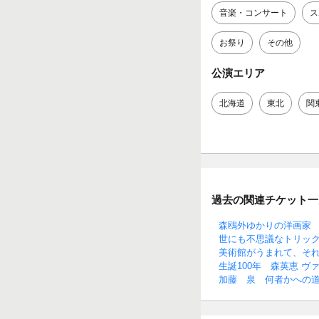
音楽・コンサート
ス
お祭り
その他
公演エリア
北海道
東北
関
過去の関連チケット一
森鴎外ゆかりの洋画家
世にも不思議なトリッ
美術館がうまれて、それ
生誕100年 森英恵 ヴ
加藤 泉 何者かへの道 IZ