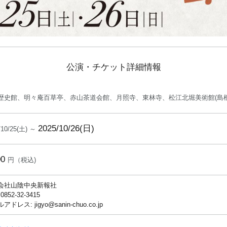
公演・チケット詳細情報
歴史館、明々庵百草亭、赤山茶道会館、月照寺、東林寺、松江北堀美術館(島根
2025/10/26(日)
/10/25(土) ～
00
円（税込)
会社山陰中央新報社
 0852-32-3415
ドレス: jigyo@sanin-chuo.co.jp