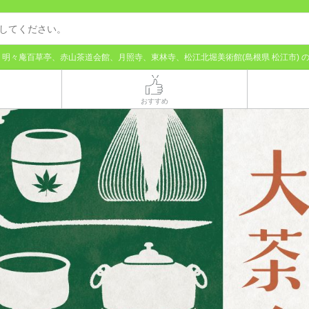
明々庵百草亭、赤山茶道会館、月照寺、東林寺、松江北堀美術館(島根県 松江市) 
おすすめ