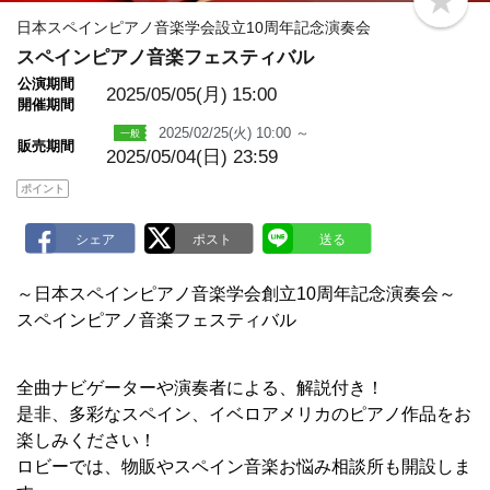
b
o
日本スペインピアノ音楽学会設立10周年記念演奏会
o
スペインピアノ音楽フェスティバル
k
m
公演期間
a
2025/05/05(月)
15:00
開催期間
r
k
2025/02/25(火) 10:00 ～
販売期間
2025/05/04(日) 23:59
ポイント
～日本スペインピアノ音楽学会創立10周年記念演奏会～
スペインピアノ音楽フェスティバル
全曲ナビゲーターや演奏者による、解説付き！
是非、多彩なスペイン、イベロアメリカのピアノ作品をお
楽しみください！
ロビーでは、物販やスペイン音楽お悩み相談所も開設しま