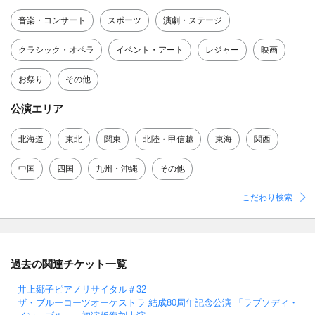
音楽・コンサート
スポーツ
演劇・ステージ
クラシック・オペラ
イベント・アート
レジャー
映画
お祭り
その他
公演エリア
北海道
東北
関東
北陸・甲信越
東海
関西
中国
四国
九州・沖縄
その他
こだわり検索
過去の関連チケット一覧
井上郷子ピアノリサイタル＃32
ザ・ブルーコーツオーケストラ 結成80周年記念公演 「ラプソディ・