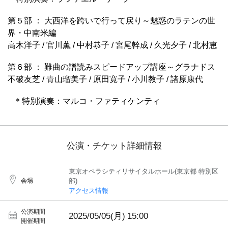
第５部 ： 大西洋を跨いで行って戻り～魅惑のラテンの世
界・中南米編
高木洋子 / 官川薫 / 中村恭子 / 宮尾幹成 / 久光夕子 / 北村恵
第６部 ： 難曲の譜読みスピードアップ講座～グラナドス
不破友芝 / 青山瑠美子 / 原田寛子 / 小川教子 / 諸原康代
＊特別演奏：マルコ・ファティケンティ
公演・チケット詳細情報
東京オペラシティリサイタルホール(東京都 特別区
会場
部)
アクセス情報
公演期間
2025/05/05(月)
15:00
開催期間