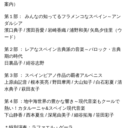
案内）
第１部： みんなの知ってるフラメンコなスペイン～アン
ダルシア
濱口典子 / 濱田吾愛 / 岩崎香織 / 浦野和美/ 矢島夕佳里（ウ
ード）
第２部 ： レアなスペイン古典派の音楽～バロック・古典
期の時代
日裏晶子 / 紺谷志野
第３部 ： スペインピアノ作品の覇者アルベニス
上原由記音 / 根本英亮 / 野田摩周 / 大山知子 / 白石彩夏 / 清
水典子 / 萩田友子
第４部 ：地中海世界の豊かな響き～現代音楽もクールで
熱い！カタルーニャ&スペイン現代音楽
下山静香 / 西本夏生 / 深尾由美子 / 細谷拓海 / 笹田彩子
＊特別演奏：ラファエル・ゲーラ