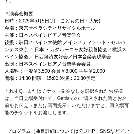
す。
＊演奏会概要
日時：2025年5月5日(月・こどもの日・大安)
会場：東京オペラシティリサイタルホール
主催：日本スペインピアノ音楽学会
後援：駐日スペイン大使館 ／インスティトゥト・セルバ
ンテス東京／ 日本 ・カタルーニャ友好親善協会／横浜ス
ペイン協会／ 日西経済友好会／日本音楽表現学会
出演：日本スペインピアノ音楽学会会員
入場料：一般￥3,500 会員￥3,000 学生￥2,000
開場：14:30 開演：15:00 終演：20:30予定
＊
れすQ、またはチケット発券なしを選択されたお客様
は、当日会場受付にて、Gettisでのご購入された旨とお名
前をお伝え（または画面提示）いただけますと、再入場可
能のチケットをお渡しします。
プログラム（曲目詳細については公式HP、SNSなどでご