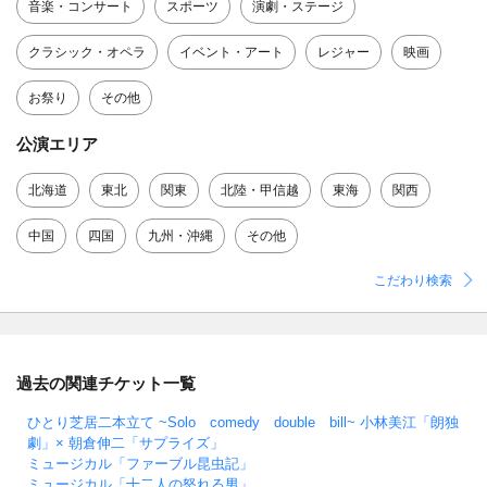
音楽・コンサート
スポーツ
演劇・ステージ
クラシック・オペラ
イベント・アート
レジャー
映画
お祭り
その他
公演エリア
北海道
東北
関東
北陸・甲信越
東海
関西
中国
四国
九州・沖縄
その他
こだわり検索
過去の関連チケット一覧
ひとり芝居二本立て ~Solo comedy double bill~ 小林美江「朗独
劇」× 朝倉伸二「サプライズ」
ミュージカル「ファーブル昆虫記」
ミュージカル「十二人の怒れる男」