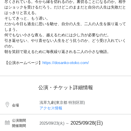
尽くされている。今から縁を切れるのか。裏切ることになるのか。相手
はショックを受けるだろう。だけどこのままだと自分の人生は失敗だと
はっきりと言える。
そしてきっと、もう遅い。
だから今日も過去に思いを馳せ、自分の人生、二人の人生を振り返って
しまう。
何でもない小さな夜も、越えるためには少し力が必要なのだ。
引き返せない、やり直せない人生をどう抗うのか、どう受け入れていく
のか。
朝を笑顔で迎えるために毎夜繰り返される二人の小さな物語。
【公演ホームページ】
https://dosanko-otoko.com/
公演・チケット詳細情報
浅草九劇(東京都 特別区部)
会場
アクセス情報
公演期間
2025/09/28(日)
2025/09/23(火) ～
開催期間