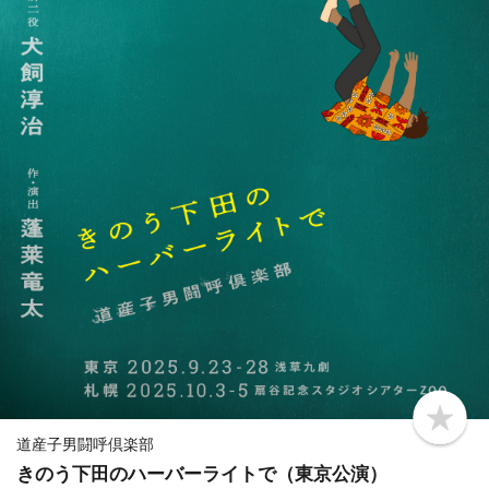
b
o
道産子男闘呼倶楽部
o
きのう下田のハーバーライトで（東京公演）
k