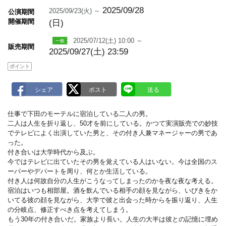
m
a
2025/09/28
2025/09/23(火) ～
公演期間
r
開催期間
(日)
k
2025/07/12(土) 10:00 ～
販売期間
2025/09/27(土) 23:59
ポイント
仕事で下田のモーテルに宿泊している二人の男。
二人は人生を折り返し、50才を前にしている。かつて実演販売での妙技
でテレビによく出演していた男と、その付き人兼マネージャーの男であ
った。
付き合いは大学時代から及ぶ。
今ではテレビに出ていたその男を覚えている人はいない。今は全国のス
ーパーやデパートを周り、何とか生活している。
付き人は何故自分の人生がこうなってしまったのかを夜な夜な考える。
宿泊はいつも相部屋。酒を飲んでいる相手の顔を見ながら、いびきをか
いてる彼の顔を見ながら、大学で彼と出会った時からを振り返り、人生
の分岐点、修正すべき点を考えてしまう。
もう30年の付き合いだ。家族より長い。人生の大半は彼との記憶に埋め