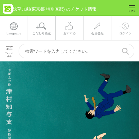
浅草九劇(東京都 特別区部) のチケット情報
Language
こだわり検索
おすすめ
会員登録
ログイン
こだわり
条件