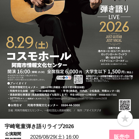
b
o
宇崎竜童弾き語りライブ2026
o
公演期間
k
2026/08/29(土)
16:00
販売中