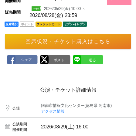
m
開催期間
a
2026/05/29(金) 10:00 ～
r
販売期間
k
2026/08/28(金) 23:59
座席選択
ポイント
クレジットカード
セブン‐イレブン
空席状況・チケット購入はこちら
公演・チケット詳細情報
阿南市情報文化センター(徳島県 阿南市)
会場
アクセス情報
公演期間
2026/08/29(土)
16:00
開催期間