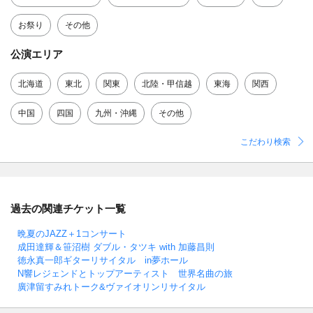
お祭り
その他
公演エリア
北海道
東北
関東
北陸・甲信越
東海
関西
中国
四国
九州・沖縄
その他
こだわり検索
過去の関連チケット一覧
晩夏のJAZZ＋1コンサート
成田達輝＆笹沼樹 ダブル・タツキ with 加藤昌則
徳永真一郎ギターリサイタル in夢ホール
N響レジェンドとトップアーティスト 世界名曲の旅
廣津留すみれトーク&ヴァイオリンリサイタル