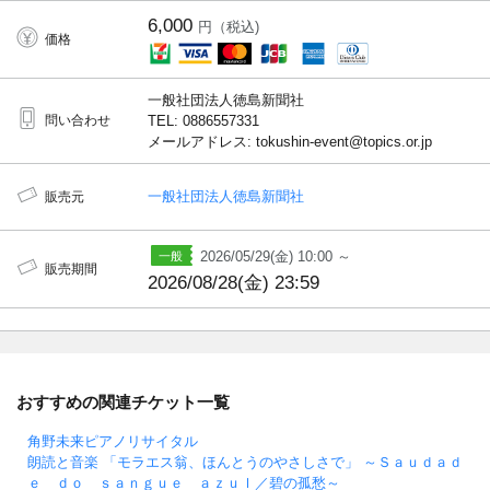
6,000
円（税込)
価格
一般社団法人徳島新聞社
問い合わせ
TEL: 0886557331
メールアドレス: tokushin-event@topics.or.jp
一般社団法人徳島新聞社
販売元
2026/05/29(金) 10:00 ～
販売期間
2026/08/28(金) 23:59
おすすめの関連チケット一覧
角野未来ピアノリサイタル
朗読と音楽 「モラエス翁、ほんとうのやさしさで」 ～Ｓａｕｄａｄ
ｅ ｄｏ ｓａｎｇｕｅ ａｚｕｌ／碧の孤愁～