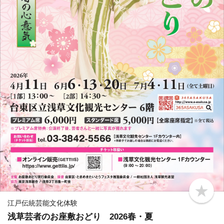
b
o
江戸伝統芸能文化体験
o
浅草芸者のお座敷おどり 2026春・夏
k