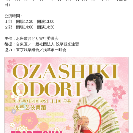
日）
公演時間：
１部 開場12:30 開演13:00
２部 開場14:00 開演14:30
主催：お座敷おどり実行委員会
後援：台東区／一般社団法人 浅草観光連盟
協力：東京浅草組合／浅草象一町会