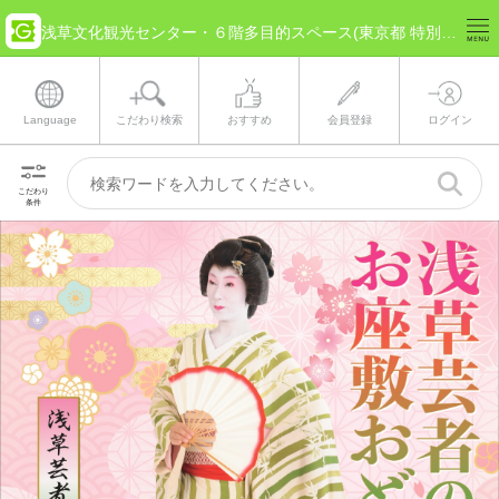
浅草文化観光センター・６階多目的スペース(東京都 特別区部) のチケット情報
Language
こだわり検索
おすすめ
会員登録
ログイン
こだわり
条件