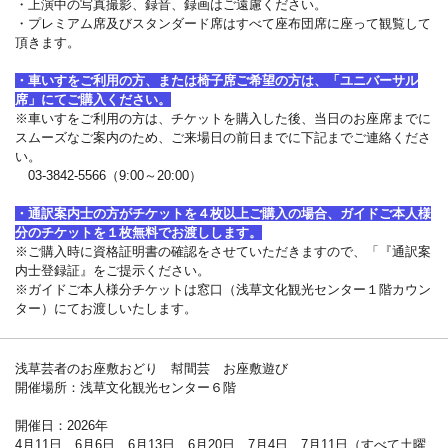
・上演中の写真撮影、録音、録画はご遠慮ください。
・プレミアム席及びスタンダード席はすべて座布団席に座って観覧して
頂きます。
・車いすをご利用の方、または椅子席ご希望の方は、「ユニバーサル
席」にてご購入ください。
※車いすをご利用の方は、チケットを購入した後、当日のお座席までに
スムーズなご案内のため、ご来場日の前日までに下記までご連絡くださ
い。
03-3842-5566（9:00～20:00）
・通訳案内士の方がチケットを４枚以上ご購入の場合、ガイドご本人様
分のチケットを１枚無料でお渡しします。
※ご購入時に資格証明書の確認をさせていただきますので、「『通訳案
内士登録証』をご提示ください。
※ガイドご本人様分チケットは窓口（浅草文化観光センター１階カウン
ター）にてお渡しいたします。
浅草芸者のお座敷おどり 幇間芸 お座敷遊び
開催場所：浅草文化観光センター６階
開催日：2026年
4月11日、6月6日、6月13日、6月20日、7月4日、7月11日（すべて土曜