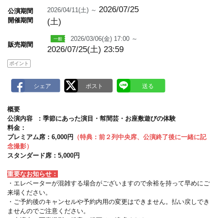
m
a
2026/07/25
2026/04/11(土) ～
公演期間
r
開催期間
(土)
k
2026/03/06(金) 17:00 ～
販売期間
2026/07/25(土) 23:59
ポイント
概要
公演内容 ：季節にあった演目・幇間芸・お座敷遊びの体験
料金：
プレミアム席：6,000円
（特典：前２列中央席、公演終了後に一緒に記
念撮影）
スタンダード席：5,000円
重要なお知らせ：
・エレベーターが混雑する場合がございますので余裕を持って早めにご
来場ください。
・ご予約後のキャンセルや予約内用の変更はできません。払い戻しでき
ませんのでご注意ください。