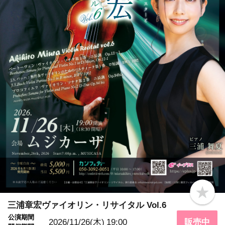
b
o
三浦章宏ヴァイオリン・リサイタル Vol.6
o
公演期間
k
2026/11/26(木)
19:00
販売中