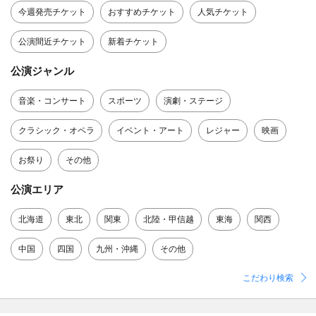
今週発売チケット
おすすめチケット
人気チケット
公演間近チケット
新着チケット
公演ジャンル
音楽・コンサート
スポーツ
演劇・ステージ
クラシック・オペラ
イベント・アート
レジャー
映画
お祭り
その他
公演エリア
北海道
東北
関東
北陸・甲信越
東海
関西
中国
四国
九州・沖縄
その他
こだわり検索