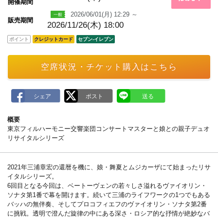
m
開催期間
a
2026/06/01(月) 12:29 ～
r
販売期間
k
2026/11/26(木) 18:00
ポイント
クレジットカード
セブン‐イレブン
空席状況・チケット購入はこちら
概要
東京フィルハーモニー交響楽団コンサートマスターと娘との親子デュオ
リサイタルシリーズ
2021年三浦章宏の還暦を機に、娘・舞夏とムジカーザにて始まったリサ
イタルシリーズ。
6回目となる今回は、ベートーヴェンの若々しさ溢れるヴァイオリン・
ソナタ第1番で幕を開けます。続いて三浦のライフワークの1つでもある
バッハの無伴奏、そしてプロコフィエフのヴァイオリン・ソナタ第2番
に挑戦。透明で澄んだ旋律の中にある深さ・ロシア的な抒情が絶妙なバ