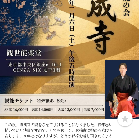
b
この度、道成寺の能をさせて頂けることになりました。長年思い
o
描いていた演目ですので、とても嬉しく、お稽古に挑める喜びも
o
k
あります。来年とはなりますが、どうか皆様お越し頂きたくよろ