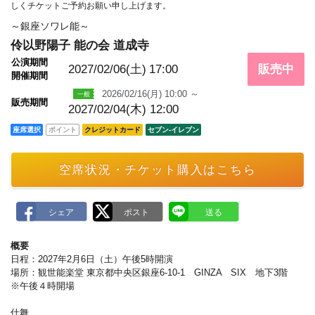
m
しくチケットご予約お願い申し上げます。
a
r
～銀座ソワレ能～
k
伶以野陽子 能の会 道成寺
公演期間
2027/02/06(土)
17:00
販売中
開催期間
2026/02/16(月) 10:00 ～
販売期間
2027/02/04(木) 12:00
座席選択
ポイント
クレジットカード
セブン‐イレブン
空席状況・チケット購入はこちら
概要
日程：2027年2月6日（土）午後5時開演
場所：観世能楽堂 東京都中央区銀座6-10-1 GINZA SIX 地下3階
※午後４時開場
仕舞