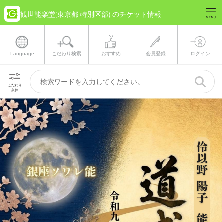
観世能楽堂(東京都 特別区部) のチケット情報
Language
こだわり検索
おすすめ
会員登録
ログイン
こだわり
条件