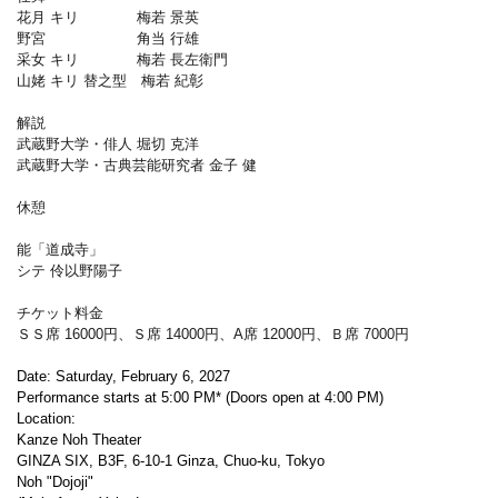
花月 キリ 梅若 景英
野宮 角当 行雄
采女 キリ 梅若 長左衛門
山姥 キリ 替之型 梅若 紀彰
解説
武蔵野大学・俳人 堀切 克洋
武蔵野大学・古典芸能研究者 金子 健
休憩
能「道成寺」
シテ 伶以野陽子
チケット料金
ＳＳ席 16000円、Ｓ席 14000円、A席 12000円、Ｂ席 7000円
Date: Saturday, February 6, 2027
Performance starts at 5:00 PM* (Doors open at 4:00 PM)
Location:
Kanze Noh Theater
GINZA SIX, B3F, 6-10-1 Ginza, Chuo-ku, Tokyo
Noh "Dojoji"