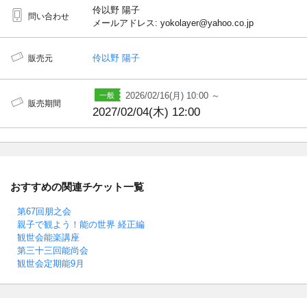
伶以野 陽子
問い合わせ
メールアドレス: yokolayer@yahoo.co.jp
伶以野 陽子
販売元
2026/02/16(月) 10:00 ～
販売期間
2027/02/04(木) 12:00
おすすめの関連チケット一覧
第67回朋之会
親子で観よう！能の世界 経正編
観世会能楽講座
第三十三回能尚会
観世会定期能9月