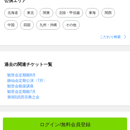
公演エリア
北海道
東北
関東
北陸・甲信越
東海
関西
中国
四国
九州・沖縄
その他
こだわり検索
過去の関連チケット一覧
観世会定期能8月
銕仙会定期公演〈7月〉
観世会能楽講座
観世会定期能7月
第9回武田宗典之会
ログイン/無料会員登録