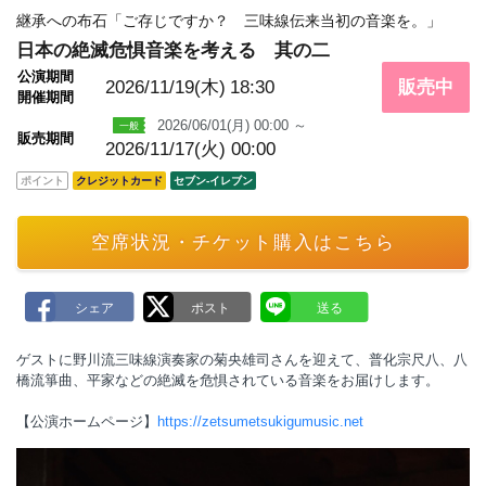
m
a
継承への布石「ご存じですか？ 三味線伝来当初の音楽を。」
r
日本の絶滅危惧音楽を考える 其の二
k
公演期間
2026/11/19(木)
18:30
販売中
開催期間
2026/06/01(月) 00:00 ～
販売期間
2026/11/17(火) 00:00
ポイント
クレジットカード
セブン‐イレブン
空席状況・チケット購入はこちら
ゲストに野川流三味線演奏家の菊央雄司さんを迎えて、普化宗尺八、八
橋流箏曲、平家などの絶滅を危惧されている音楽をお届けします。
【公演ホームページ】
https://zetsumetsukigumusic.net