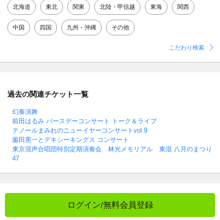
北海道
東北
関東
北陸・甲信越
東海
関西
中国
四国
九州・沖縄
その他
こだわり検索
過去の関連チケット一覧
幻奏演舞
前田はるみ バースデーコンサート トーク＆ライブ
テノールまみれのニューイヤーコンサートvol.9
薗田憲一とデキシーキングス コンサート
東京混声合唱団特別定期演奏会 林光メモリアル 東混 八月のまつり
47
ログイン/無料会員登録