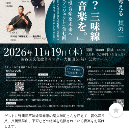
b
ゲストに野川流三味線演奏家の菊央雄司さんを迎えて、普化宗尺
o
八、八橋流箏曲、平家などの絶滅を危惧されている音楽をお届け
o
k
します。