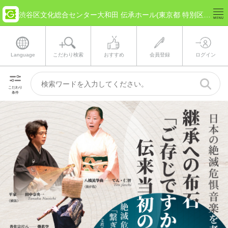
渋谷区文化総合センター大和田 伝承ホール(東京都 特別区部) のチケット情報
Language
こだわり検索
おすすめ
会員登録
ログイン
こだわり
条件