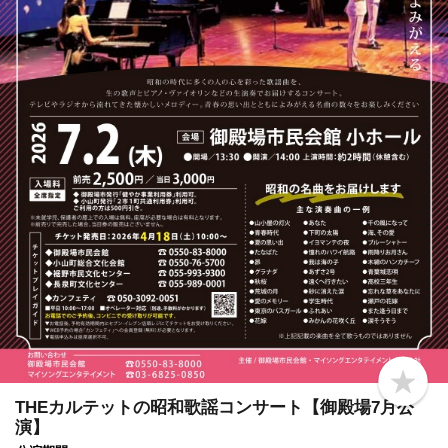
b
o
THEカルテットの昭和歌謡コンサート【御殿場7月公
o
演】
k