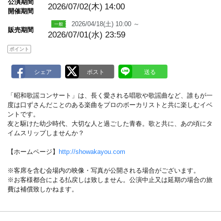
m
公演期間
2026/07/02(木)
14:00
a
開催期間
r
k
2026/04/18(土) 10:00 ～
販売期間
2026/07/01(水) 23:59
ポイント
「昭和歌謡コンサート」は、長く愛される唱歌や歌謡曲など、誰もが一
度は口ずさんだことのある楽曲をプロのボーカリストと共に楽しむイベ
ントです。
友と駆けた幼少時代、大切な人と過ごした青春。歌と共に、あの頃にタ
イムスリップしませんか？
【ホームページ】
http://showakayou.com
※客席を含む会場内の映像・写真が公開される場合がございます。
※お客様都合による払戻しは致しません。公演中止又は延期の場合の旅
費は補償致しかねます。