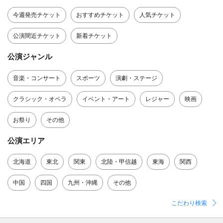
今週発売チケット
おすすめチケット
人気チケット
公演間近チケット
新着チケット
公演ジャンル
音楽・コンサート
スポーツ
演劇・ステージ
クラシック・オペラ
イベント・アート
レジャー
映画
お祭り
その他
公演エリア
北海道
東北
関東
北陸・甲信越
東海
関西
中国
四国
九州・沖縄
その他
こだわり検索