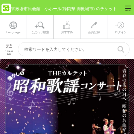
御殿場市民会館 小ホール(静岡県 御殿場市) のチケット情報
Language
こだわり検索
おすすめ
会員登録
ログイン
こだわり
条件